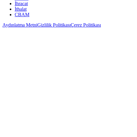
İhracat
İthalat
CBAM
Aydınlatma Metni
Gizlilik Politikası
Çerez Politikası