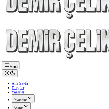
Menü
Ana Sayfa
Dergiler
Yazarlar
Piyasalar
Sektör