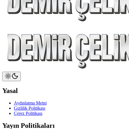
Yasal
Aydınlatma Metni
Gizlilik Politikası
Çerez Politikası
Yayın Politikaları