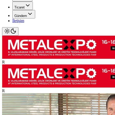
Ticaret
Gündem
İletişim
R
R