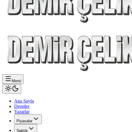
Menü
Ana Sayfa
Dergiler
Yazarlar
Piyasalar
Sektör