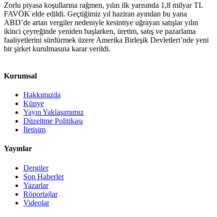
Zorlu piyasa koşullarına rağmen, yılın ilk yarısında 1,8 milyar TL
FAVÖK elde edildi. Geçtiğimiz yıl haziran ayından bu yana
ABD’de artan vergiler nedeniyle kesintiye uğrayan satışlar yılın
ikinci çeyreğinde yeniden başlarken, üretim, satış ve pazarlama
faaliyetlerini sürdürmek üzere Amerika Birleşik Devletleri’nde yeni
bir şirket kurulmasına karar verildi.
Kurumsal
Hakkımızda
Künye
Yayın Yaklaşımımız
Düzeltme Politikası
İletişim
Yayınlar
Dergiler
Son Haberler
Yazarlar
Röportajlar
Videolar