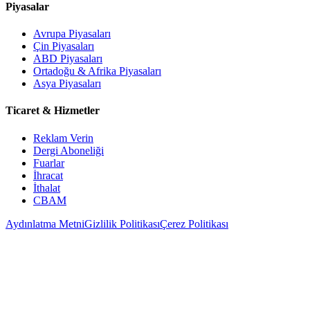
Piyasalar
Avrupa Piyasaları
Çin Piyasaları
ABD Piyasaları
Ortadoğu & Afrika Piyasaları
Asya Piyasaları
Ticaret & Hizmetler
Reklam Verin
Dergi Aboneliği
Fuarlar
İhracat
İthalat
CBAM
Aydınlatma Metni
Gizlilik Politikası
Çerez Politikası