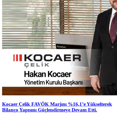
Kocaer Çelik FAVÖK Marjını %16,1’e Yükselterek
Bilanço Yapısını Güçlendirmeye Devam Etti.