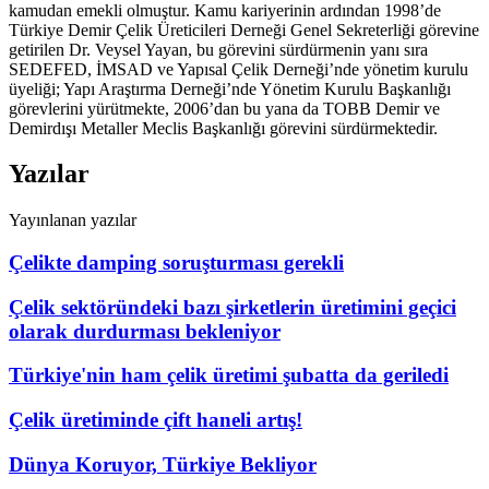
kamudan emekli olmuştur. Kamu kariyerinin ardından 1998’de
Türkiye Demir Çelik Üreticileri Derneği Genel Sekreterliği görevine
getirilen Dr. Veysel Yayan, bu görevini sürdürmenin yanı sıra
SEDEFED, İMSAD ve Yapısal Çelik Derneği’nde yönetim kurulu
üyeliği; Yapı Araştırma Derneği’nde Yönetim Kurulu Başkanlığı
görevlerini yürütmekte, 2006’dan bu yana da TOBB Demir ve
Demirdışı Metaller Meclis Başkanlığı görevini sürdürmektedir.
Yazılar
Yayınlanan yazılar
Çelikte damping soruşturması gerekli
Çelik sektöründeki bazı şirketlerin üretimini geçici
olarak durdurması bekleniyor
Türkiye'nin ham çelik üretimi şubatta da geriledi
Çelik üretiminde çift haneli artış!
Dünya Koruyor, Türkiye Bekliyor