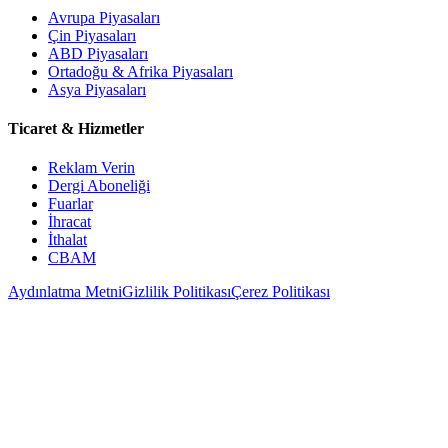
Avrupa Piyasaları
Çin Piyasaları
ABD Piyasaları
Ortadoğu & Afrika Piyasaları
Asya Piyasaları
Ticaret & Hizmetler
Reklam Verin
Dergi Aboneliği
Fuarlar
İhracat
İthalat
CBAM
Aydınlatma Metni
Gizlilik Politikası
Çerez Politikası