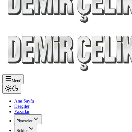
Menü
Ana Sayfa
Dergiler
Yazarlar
Piyasalar
Sektör