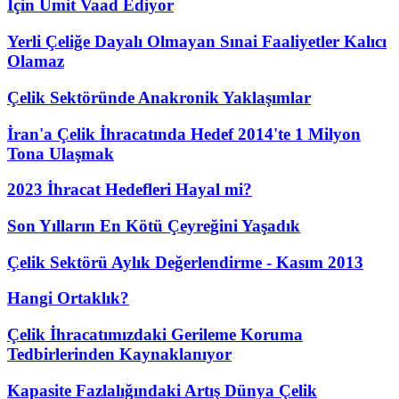
İçin Ümit Vaad Ediyor
Yerli Çeliğe Dayalı Olmayan Sınai Faaliyetler Kalıcı
Olamaz
Çelik Sektöründe Anakronik Yaklaşımlar
İran'a Çelik İhracatında Hedef 2014'te 1 Milyon
Tona Ulaşmak
2023 İhracat Hedefleri Hayal mi?
Son Yılların En Kötü Çeyreğini Yaşadık
Çelik Sektörü Aylık Değerlendirme - Kasım 2013
Hangi Ortaklık?
Çelik İhracatımızdaki Gerileme Koruma
Tedbirlerinden Kaynaklanıyor
Kapasite Fazlalığındaki Artış Dünya Çelik