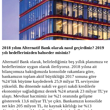
2018 yılını Alternatif Bank olarak nasıl geçirdiniz? 2019
yılı hedeflerinizden bahseder misiniz?
Alternatif Bank olarak, belirlediğimiz beş yıllık planımıza ve
hedeflerimize uygun olarak ilerliyoruz. 2018 yılına ait
bilançomuza baktığımızda konsolide rakamlara göre,
bankamızın toplam aktif büyüklüğü 2017 sonuna göre
%24’lük büyüme kaydederek 25,9 milyar TL seviyesine
yükseldi. Bu dönemde nakdi ve gayri nakdi kredilerle
ekonomiye sağladığımız destek %24 artarak 23 milyar TL’ye
ulaştı. Mevduat hacmimiz ise %21 oranında gelişme
göstererek 13,6 milyar TL’ye çıktı. Bankamızın konsolide
net kârı 205 milyon TL, öz kaynak kârlılığı ise %13