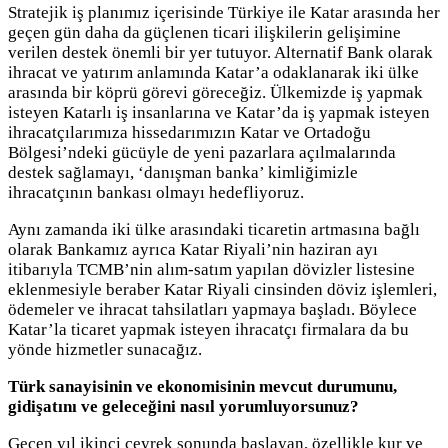
Stratejik iş planımız içerisinde Türkiye ile Katar arasında her
geçen gün daha da güçlenen ticari ilişkilerin gelişimine
verilen destek önemli bir yer tutuyor. Alternatif Bank olarak
ihracat ve yatırım anlamında Katar’a odaklanarak iki ülke
arasında bir köprü görevi göreceğiz. Ülkemizde iş yapmak
isteyen Katarlı iş insanlarına ve Katar’da iş yapmak isteyen
ihracatçılarımıza hissedarımızın Katar ve Ortadoğu
Bölgesi’ndeki gücüyle de yeni pazarlara açılmalarında
destek sağlamayı, ‘danışman banka’ kimliğimizle
ihracatçının bankası olmayı hedefliyoruz.
Aynı zamanda iki ülke arasındaki ticaretin artmasına bağlı
olarak Bankamız ayrıca Katar Riyali’nin haziran ayı
itibarıyla TCMB’nin alım-satım yapılan dövizler listesine
eklenmesiyle beraber Katar Riyali cinsinden döviz işlemleri,
ödemeler ve ihracat tahsilatları yapmaya başladı. Böylece
Katar’la ticaret yapmak isteyen ihracatçı firmalara da bu
yönde hizmetler sunacağız.
Türk sanayisinin ve ekonomisinin mevcut durumunu,
gidişatını ve geleceğini nasıl yorumluyorsunuz?
Geçen yıl ikinci çeyrek sonunda başlayan, özellikle kur ve