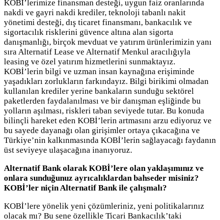
KOBİ’lerimize finansman desteği, uygun faiz oranlarında
nakdi ve gayri nakdi krediler, teknoloji tabanlı nakit
yönetimi desteği, dış ticaret finansmanı, bankacılık ve
sigortacılık risklerini güvence altına alan sigorta
danışmanlığı, birçok mevduat ve yatırım ürünlerimizin yanı
sıra Alternatif Lease ve Alternatif Menkul aracılığıyla
leasing ve özel yatırım hizmetlerini sunmaktayız.
KOBİ’lerin bilgi ve uzman insan kaynağına erişiminde
yaşadıkları zorlukların farkındayız. Bilgi birikimi olmadan
kullanılan krediler yerine bankaların sunduğu sektörel
paketlerden faydalanılması ve bir danışman eşliğinde bu
yolların aşılması, riskleri taban seviyede tutar. Bu konuda
bilinçli hareket eden KOBİ’lerin artmasını arzu ediyoruz ve
bu sayede dayanağı olan girişimler ortaya çıkacağına ve
Türkiye’nin kalkınmasında KOBİ’lerin sağlayacağı faydanın
üst seviyeye ulaşacağına inanıyoruz.
Alternatif Bank olarak KOBİ’lere olan yaklaşımınız ve
onlara sunduğunuz ayrıcalıklardan bahseder misiniz?
KOBİ’ler niçin Alternatif Bank ile çalışmalı?
KOBİ’lere yönelik yeni çözümleriniz, yeni politikalarınız
olacak mı? Bu sene özellikle Ticari Bankacılık’taki