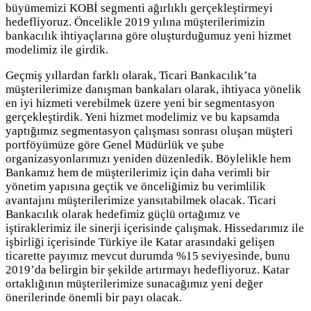
büyümemizi KOBİ segmenti ağırlıklı gerçekleştirmeyi
hedefliyoruz. Öncelikle 2019 yılına müşterilerimizin
bankacılık ihtiyaçlarına göre oluşturduğumuz yeni hizmet
modelimiz ile girdik.
Geçmiş yıllardan farklı olarak, Ticari Bankacılık’ta
müşterilerimize danışman bankaları olarak, ihtiyaca yönelik
en iyi hizmeti verebilmek üzere yeni bir segmentasyon
gerçekleştirdik. Yeni hizmet modelimiz ve bu kapsamda
yaptığımız segmentasyon çalışması sonrası oluşan müşteri
portföyümüze göre Genel Müdürlük ve şube
organizasyonlarımızı yeniden düzenledik. Böylelikle hem
Bankamız hem de müşterilerimiz için daha verimli bir
yönetim yapısına geçtik ve önceliğimiz bu verimlilik
avantajını müşterilerimize yansıtabilmek olacak. Ticari
Bankacılık olarak hedefimiz güçlü ortağımız ve
iştiraklerimiz ile sinerji içerisinde çalışmak. Hissedarımız ile
işbirliği içerisinde Türkiye ile Katar arasındaki gelişen
ticarette payımız mevcut durumda %15 seviyesinde, bunu
2019’da belirgin bir şekilde artırmayı hedefliyoruz. Katar
ortaklığının müşterilerimize sunacağımız yeni değer
önerilerinde önemli bir payı olacak.