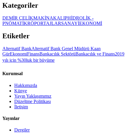
Kategoriler
DEMİR ÇELİK
MAKİNA
KALIP
HİDROLİK -
PNÖMATİK
RÖPORTAJLAR
SANAYİ
EKONOMİ
Etiketler
Alternatif Bank
Alternatif Bank Genel Müdürü Kaan
Gür
Ekonomi
Finans
Bankacılık Sektörü
Bankacılık ve Finans
2019
yılı için %30luk bir büyüme
Kurumsal
Hakkımızda
Künye
Yayın Yaklaşımımız
Düzeltme Politikası
İletişim
Yayınlar
Dergiler