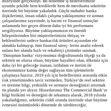
düzeyinde gerçekleşti. Bu dönemde iş hedeflerimizle
uyumlu şekilde hem kredilerde hem de mevduatta sektörün
üzerinde bir büyüme yakaladık. Güçlü muhabir banka
ilişkilerimiz, insan odaklı çalışma yaklaşımımız ve uzman
çalışanlarımız sayesinde, iş hacmi ve finansal sonuçlar
anlamında her geçen dönem daha iyi bir performans
sergiliyoruz. Büyüme yaklaşımımızın en önemli
bileşenlerinden biri müşterilerimizin ihtiyaç ve
beklentilerini sadece bankacılık ürünleri açısından ele
almakla kalmayıp, tüm finansal süreç- lerini analiz ederek
onlara her alanda hızlı ve rekabetçi çözümler sunmak.
‘Danışman banka’ vizyonumuz doğrultusunda ölçeği ya da
sektörü ne olursa olsun, büyüme hayalleri olan, ülkemiz için
daha iyi bir geleceğe inanan, istihdam ve üretim ile
ekonomimize katma değer sağlayan tüm işletmelerle
çalışmaya hazırız. 2019 yılı için hedeflerimiz arasında etkin
risk yönetiminden taviz vermeden, Türkiye’de reel sektöre
ve üretime bilgi, yetkinlik ve sermaye desteğimizi artırmak
ön planda yer alıyor. Hissedarımız The Commercial Bank’ın
bilgi birikimi ve desteğini de arkamıza alarak, 2018 yılında
yakaladığımız, sektörün ciddi oranda üzerinde olan büyüme
ivmesini önümüzdeki dönemde de sürdüreceğiz.