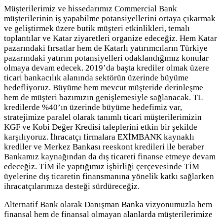
Müşterilerimiz ve hissedarımız Commercial Bank
müşterilerinin iş yapabilme potansiyellerini ortaya çıkarmak
ve geliştirmek üzere butik müşteri etkinlikleri, temalı
toplantılar ve Katar ziyaretleri organize edeceğiz. Hem Katar
pazarındaki fırsatlar hem de Katarlı yatırımcıların Türkiye
pazarındaki yatırım potansiyelleri odaklandığımız konular
olmaya devam edecek. 2019’da başta krediler olmak üzere
ticari bankacılık alanında sektörün üzerinde büyüme
hedefliyoruz. Büyüme hem mevcut müşteride derinleşme
hem de müşteri bazımızın genişlemesiyle sağlanacak. TL
kredilerde %40’ın üzerinde büyüme hedefimiz var,
stratejimize paralel olarak tanımlı ticari müşterilerimizin
KGF ve Kobi Değer Kredisi taleplerini etkin bir şekilde
karşılıyoruz. İhracatçı firmalara EXİMBANK kaynaklı
krediler ve Merkez Bankası reeskont kredileri ile beraber
Bankamız kaynağından da dış ticareti finanse etmeye devam
edeceğiz. TİM ile yaptığımız işbirliği çerçevesinde TİM
üyelerine dış ticaretin finansmanına yönelik katkı sağlarken
ihracatçılarımıza desteği sürdüreceğiz.
Alternatif Bank olarak Danışman Banka vizyonumuzla hem
finansal hem de finansal olmayan alanlarda müşterilerimize