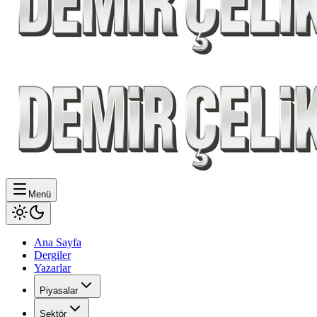
Menü
Ana Sayfa
Dergiler
Yazarlar
Piyasalar
Sektör