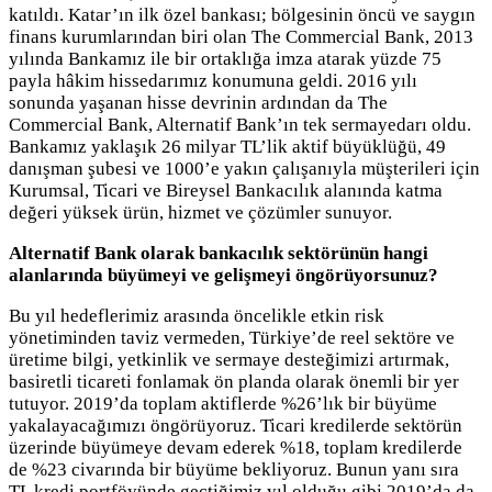
katıldı. Katar’ın ilk özel bankası; bölgesinin öncü ve saygın
finans kurumlarından biri olan The Commercial Bank, 2013
yılında Bankamız ile bir ortaklığa imza atarak yüzde 75
payla hâkim hissedarımız konumuna geldi. 2016 yılı
sonunda yaşanan hisse devrinin ardından da The
Commercial Bank, Alternatif Bank’ın tek sermayedarı oldu.
Bankamız yaklaşık 26 milyar TL’lik aktif büyüklüğü, 49
danışman şubesi ve 1000’e yakın çalışanıyla müşterileri için
Kurumsal, Ticari ve Bireysel Bankacılık alanında katma
değeri yüksek ürün, hizmet ve çözümler sunuyor.
Alternatif Bank olarak bankacılık sektörünün hangi
alanlarında büyümeyi ve gelişmeyi öngörüyorsunuz?
Bu yıl hedeflerimiz arasında öncelikle etkin risk
yönetiminden taviz vermeden, Türkiye’de reel sektöre ve
üretime bilgi, yetkinlik ve sermaye desteğimizi artırmak,
basiretli ticareti fonlamak ön planda olarak önemli bir yer
tutuyor. 2019’da toplam aktiflerde %26’lık bir büyüme
yakalayacağımızı öngörüyoruz. Ticari kredilerde sektörün
üzerinde büyümeye devam ederek %18, toplam kredilerde
de %23 civarında bir büyüme bekliyoruz. Bunun yanı sıra
TL kredi portföyünde geçtiğimiz yıl olduğu gibi 2019’da da