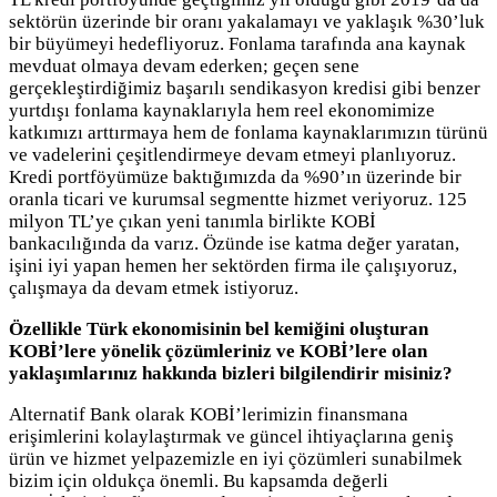
sektörün üzerinde bir oranı yakalamayı ve yaklaşık %30’luk
bir büyümeyi hedefliyoruz. Fonlama tarafında ana kaynak
mevduat olmaya devam ederken; geçen sene
gerçekleştirdiğimiz başarılı sendikasyon kredisi gibi benzer
yurtdışı fonlama kaynaklarıyla hem reel ekonomimize
katkımızı arttırmaya hem de fonlama kaynaklarımızın türünü
ve vadelerini çeşitlendirmeye devam etmeyi planlıyoruz.
Kredi portföyümüze baktığımızda da %90’ın üzerinde bir
oranla ticari ve kurumsal segmentte hizmet veriyoruz. 125
milyon TL’ye çıkan yeni tanımla birlikte KOBİ
bankacılığında da varız. Özünde ise katma değer yaratan,
işini iyi yapan hemen her sektörden firma ile çalışıyoruz,
çalışmaya da devam etmek istiyoruz.
Özellikle Türk ekonomisinin bel kemiğini oluşturan
KOBİ’lere yönelik çözümleriniz ve KOBİ’lere olan
yaklaşımlarınız hakkında bizleri bilgilendirir misiniz?
Alternatif Bank olarak KOBİ’lerimizin finansmana
erişimlerini kolaylaştırmak ve güncel ihtiyaçlarına geniş
ürün ve hizmet yelpazemizle en iyi çözümleri sunabilmek
bizim için oldukça önemli. Bu kapsamda değerli