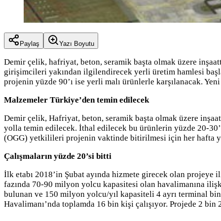
Paylaş
Yazı Boyutu
Demir çelik, hafriyat, beton, seramik başta olmak üzere inşa
girişimcileri yakından ilgilendirecek yerli üretim hamlesi ba
projenin yüzde 90’ı ise yerli malı ürünlerle karşılanacak. Y
Malzemeler Türkiye’den temin edilecek
Demir çelik, Hafriyat, beton, seramik başta olmak üzere inşaat
yolla temin edilecek. İthal edilecek bu ürünlerin yüzde 20-30
(OGG) yetkilileri projenin vaktinde bitirilmesi için her hafta 
Çalışmaların yüzde 20’si bitti
İlk etabı 2018’in Şubat ayında hizmete girecek olan projeye il
fazında 70-90 milyon yolcu kapasitesi olan havalimanına ilişki
bulunan ve 150 milyon yolcu/yıl kapasiteli 4 ayrı terminal b
Havalimanı’nda toplamda 16 bin kişi çalışıyor. Projede 2 bin 20