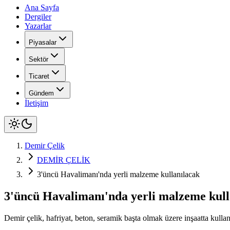
Ana Sayfa
Dergiler
Yazarlar
Piyasalar
Sektör
Ticaret
Gündem
İletişim
Demir Çelik
DEMİR ÇELİK
3'üncü Havalimanı'nda yerli malzeme kullanılacak
3'üncü Havalimanı'nda yerli malzeme kull
Demir çelik, hafriyat, beton, seramik başta olmak üzere inşaatta kulla