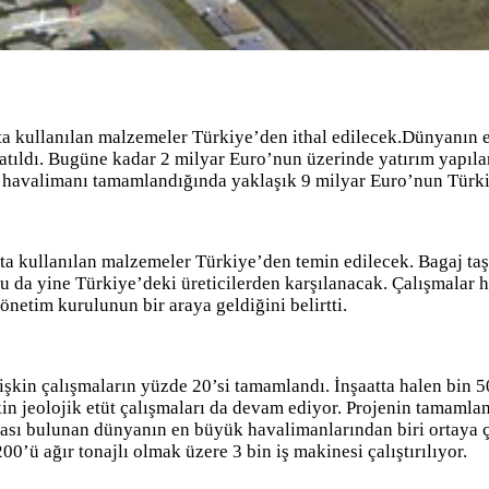
atta kullanılan malzemeler Türkiye’den ithal edilecek.Dünyanın 
şlatıldı. Bugüne kadar 2 milyar Euro’nun üzerinde yatırım yapıl
eni havalimanı tamamlandığında yaklaşık 9 milyar Euro’nun Türk
ta kullanılan malzemeler Türkiye’den temin edilecek. Bagaj taşı
’u da yine Türkiye’deki üreticilerden karşılanacak. Çalışmalar
yönetim kurulunun bir araya geldiğini belirtti.
işkin çalışmaların yüzde 20’si tamamlandı. İnşaatta halen bin 5
n jeolojik etüt çalışmaları da devam ediyor. Projenin tamamlanm
inası bulunan dünyanın en büyük havalimanlarından biri ortaya 
0’ü ağır tonajlı olmak üzere 3 bin iş makinesi çalıştırılıyor.