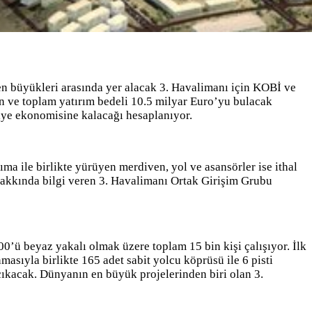
en büyükleri arasında yer alacak 3. Havalimanı için KOBİ ve
an ve toplam yatırım bedeli 10.5 milyar Euro’yu bulacak
iye ekonomisine kalacağı hesaplanıyor.
ma ile birlikte yürüyen merdiven, yol ve asansörler ise ithal
 hakkında bilgi veren 3. Havalimanı Ortak Girişim Grubu
00’ü beyaz yakalı olmak üzere toplam 15 bin kişi çalışıyor. İlk
asıyla birlikte 165 adet sabit yolcu köprüsü ile 6 pisti
çıkacak. Dünyanın en büyük projelerinden biri olan 3.