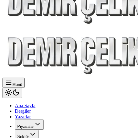
Menü
Ana Sayfa
Dergiler
Yazarlar
Piyasalar
Sektör