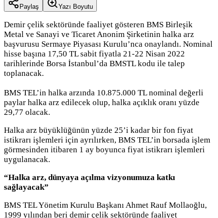
Paylaş
Yazı Boyutu
Demir çelik sektöründe faaliyet gösteren BMS Birleşik
Metal ve Sanayi ve Ticaret Anonim Şirketinin halka arz
başvurusu Sermaye Piyasası Kurulu’nca onaylandı. Nominal
hisse başına 17,50 TL sabit fiyatla 21-22 Nisan 2022
tarihlerinde Borsa İstanbul’da BMSTL kodu ile talep
toplanacak.
BMS TEL’in halka arzında 10.875.000 TL nominal değerli
paylar halka arz edilecek olup, halka açıklık oranı yüzde
29,77 olacak.
Halka arz büyüklüğünün yüzde 25’i kadar bir fon fiyat
istikrarı işlemleri için ayrılırken, BMS TEL’in borsada işlem
görmesinden itibaren 1 ay boyunca fiyat istikrarı işlemleri
uygulanacak.
“Halka arz, dünyaya açılma vizyonumuza katkı
sağlayacak”
BMS TEL Yönetim Kurulu Başkanı Ahmet Rauf Mollaoğlu,
1999 yılından beri demir çelik sektöründe faaliyet