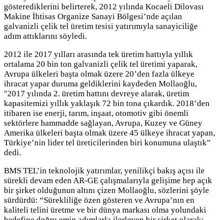
gösterediklerini belirterek, 2012 yılında Kocaeli Dilovası
Makine İhtisas Organize Sanayi Bölgesi’nde açılan
galvanizli çelik tel üretim tesisi yatırımıyla sanayiciliğe
adım attıklarını söyledi.
2012 ile 2017 yılları arasında tek üretim hattıyla yıllık
ortalama 20 bin ton galvanizli çelik tel üretimi yaparak,
Avrupa ülkeleri başta olmak üzere 20’den fazla ülkeye
ihracat yapar duruma geldiklerini kaydeden Mollaoğlu,
"2017 yılında 2. üretim hattını devreye alarak, üretim
kapasitemizi yıllık yaklaşık 72 bin tona çıkardık. 2018’den
itibaren ise enerji, tarım, inşaat, otomotiv gibi önemli
sektörlere hammadde sağlayan, Avrupa, Kuzey ve Güney
Amerika ülkeleri başta olmak üzere 45 ülkeye ihracat yapan,
Türkiye’nin lider tel üreticilerinden biri konumuna ulaştık”
dedi.
BMS TEL’in teknolojik yatırımlar, yenilikçi bakış açısı ile
sürekli devam eden AR-GE çalışmalarıyla gelişime hep açık
bir şirket olduğunun altını çizen Mollaoğlu, sözlerini şöyle
sürdürdü: “Sürekliliğe özen gösteren ve Avrupa’nın en
kaliteli telini üretme ve bir dünya markası olma yolundaki
hedefine doğru emin adımlarla ilerleyen bir şirket olarak;