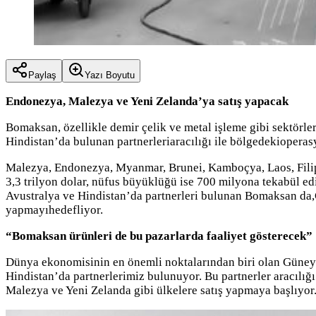
Paylaş
Yazı Boyutu
Endonezya, Malezya ve Yeni Zelanda’ya satış yapacak
Bomaksan, özellikle demir çelik ve metal işleme gibi sektörl
Hindistan’da bulunan partnerleriaracılığı ile bölgedekioperas
Malezya, Endonezya, Myanmar, Brunei, Kamboçya, Laos, Filip
3,3 trilyon dolar, nüfus büyüklüğü ise 700 milyona tekabül ed
Avustralya ve Hindistan’da partnerleri bulunan Bomaksan da,G
yapmayıhedefliyor.
“Bomaksan ürünleri de bu pazarlarda faaliyet gösterecek”
Dünya ekonomisinin en önemli noktalarından biri olan Güne
Hindistan’da partnerlerimiz bulunuyor. Bu partnerler aracılı
Malezya ve Yeni Zelanda gibi ülkelere satış yapmaya başlıyor