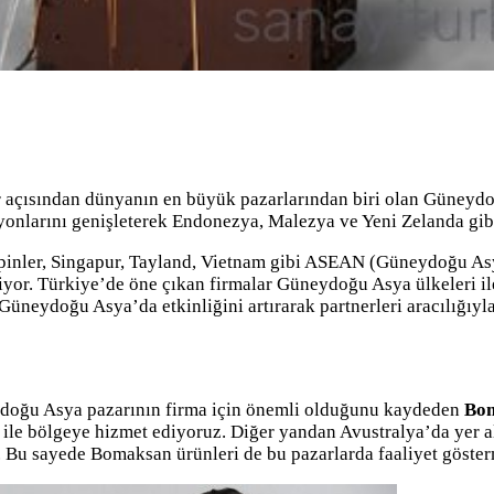
er açısından dünyanın en büyük pazarlarından biri olan
Güneydoğ
yonlarını genişleterek Endonezya, Malezya ve Yeni Zelanda gibi
inler, Singapur, Tayland, Vietnam gibi ASEAN (Güneydoğu Asy
iyor.
Türkiye’de öne çıkan firmalar Güneydoğu Asya ülkeleri ile 
üneydoğu Asya’da etkinliğini artırarak partnerleri aracılığıy
ydoğu Asya pazarının firma için önemli olduğunu kaydeden
Bom
ğı ile bölgeye hizmet ediyoruz. Diğer yandan Avustralya’da yer
. Bu sayede Bomaksan ürünleri de bu pazarlarda faaliyet göste