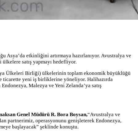
u Asya’da etkinliğini artırmaya hazırlanıyor. Avustralya ve
 ülkelere satış yapmayı hedefliyor.
a Ülkeleri Birliği) ülkelerinin toplam ekonomik büyüklüğü
ticarette yeni iş birliklerine yöneliyor. Halihazırda
la Endonezya, Malezya ve Yeni Zelanda’ya satış
aksan Genel Müdürü R. Bora Boysan,
“Avustralya ve
 alan partnerimiz, operasyonunu genişleterek Endonezya,
rmeye başlayacak” şeklinde konuştu.