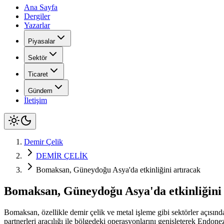
Ana Sayfa
Dergiler
Yazarlar
Piyasalar
Sektör
Ticaret
Gündem
İletişim
Demir Çelik
DEMİR ÇELİK
Bomaksan, Güneydoğu Asya'da etkinliğini artıracak
Bomaksan, Güneydoğu Asya'da etkinliğini 
Bomaksan, özellikle demir çelik ve metal işleme gibi sektörler açısı
partnerleri aracılığı ile bölgedeki operasyonlarını genişleterek Endon