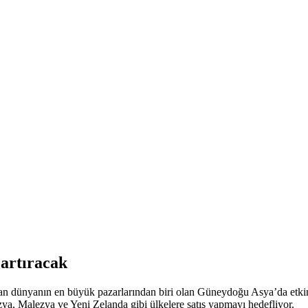
artıracak
ndan dünyanın en büyük pazarlarından biri olan Güneydoğu Asya’da etkin
ezya, Malezya ve Yeni Zelanda gibi ülkelere satış yapmayı hedefliyor.