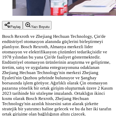
Paylaş
Yazı Boyutu
Bosch Rexroth ve Zhejiang Hechuan Technology, Çin'de
endüstriyel otomasyon alanında güçlerini birleştirmeyi
planlıyor. Bosch Rexroth, Almanya merkezli lider
otomasyon ve elektrifikasyon çözümleri tedarikçisidir ve
1978 yılından bu yana Çin'de faaliyet göstermektedir.
Endüstriyel otomasyon ürünlerinin araştırma ve geliştirme,
üretim, satış ve uygulama entegrasyonuna odaklanan
Zhejiang Hechuan Technology'nin merkezi Zhejiang
Eyaleti'nin Quzhou şehrinde bulunuyor ve Şanghay
borsasında işlem görüyor. Ağırlıklı olarak Çin otomasyon
pazarına yönelik bir ortak girişim oluşturmak üzere 2 Kasım
2023 tarihinde bir sözleşme imzalandı. Ortaklığın ikinci
kısmı olarak Bosch Rexroth, Zhejiang Hechuan
Technology'nin azınlık hissesini satın alarak şirkette
stratejik bir yatırımcı haline gelecek ve bu da her iki tarafın
ortak girişime olan bağlılığının altını çizecek.