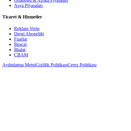
Ortadoğu & Afrika Piyasaları
Asya Piyasaları
Ticaret & Hizmetler
Reklam Verin
Dergi Aboneliği
Fuarlar
İhracat
İthalat
CBAM
Aydınlatma Metni
Gizlilik Politikası
Çerez Politikası