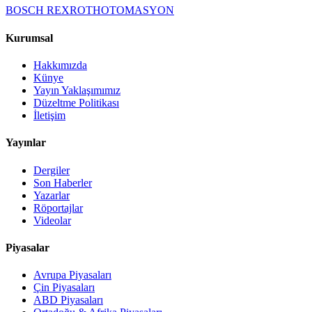
BOSCH REXROTH
OTOMASYON
Kurumsal
Hakkımızda
Künye
Yayın Yaklaşımımız
Düzeltme Politikası
İletişim
Yayınlar
Dergiler
Son Haberler
Yazarlar
Röportajlar
Videolar
Piyasalar
Avrupa Piyasaları
Çin Piyasaları
ABD Piyasaları