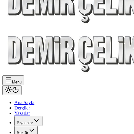
Menü
Ana Sayfa
Dergiler
Yazarlar
Piyasalar
Sektör