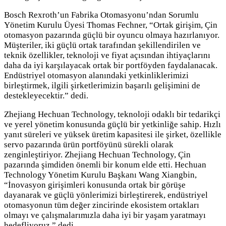
Bosch Rexroth’un Fabrika Otomasyonu’ndan Sorumlu
Yönetim Kurulu Üyesi Thomas Fechner, “Ortak girişim, Çin
otomasyon pazarında güçlü bir oyuncu olmaya hazırlanıyor.
Müşteriler, iki güçlü ortak tarafından şekillendirilen ve
teknik özellikler, teknoloji ve fiyat açısından ihtiyaçlarını
daha da iyi karşılayacak ortak bir portföyden faydalanacak.
Endüstriyel otomasyon alanındaki yetkinliklerimizi
birleştirmek, ilgili şirketlerimizin başarılı gelişimini de
destekleyecektir.” dedi.
Zhejiang Hechuan Technology, teknoloji odaklı bir tedarikçi
ve yerel yönetim konusunda güçlü bir yetkinliğe sahip. Hızlı
yanıt süreleri ve yüksek üretim kapasitesi ile şirket, özellikle
servo pazarında ürün portföyünü sürekli olarak
zenginleştiriyor. Zhejiang Hechuan Technology, Çin
pazarında şimdiden önemli bir konum elde etti. Hechuan
Technology Yönetim Kurulu Başkanı Wang Xiangbin,
“İnovasyon girişimleri konusunda ortak bir görüşe
dayanarak ve güçlü yönlerimizi birleştirerek, endüstriyel
otomasyonun tüm değer zincirinde ekosistem ortakları
olmayı ve çalışmalarımızla daha iyi bir yaşam yaratmayı
hedefliyoruz.” dedi.