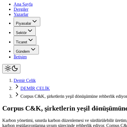
Ana Sayfa
Dergiler
Yazarlar
Piyasalar
Sektör
Ticaret
Gündem
İletişim
Demir Çelik
DEMİR ÇELİK
Corpus C&K, şirketlerin yeşil dönüşümüne rehberlik ediyo
Corpus C&K, şirketlerin yeşil dönüşümüne
Karbon yönetimi, sınırda karbon düzenlemesi ve sürdürülebilir üreti
karbon regülasyonlarına uyum sürecinde rehberlik ediyor. Corpus C&a