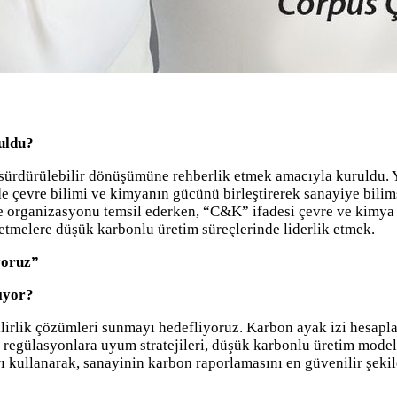
uldu?
ürdürülebilir dönüşümüne rehberlik etmek amacıyla kuruldu. Ye
de çevre bilimi ve kimyanın gücünü birleştirerek sanayiye bilim
 organizasyonu temsil ederken, “C&K” ifadesi çevre ve kimya 
etmelere düşük karbonlu üretim süreçlerinde liderlik etmek.
yoruz”
tıyor?
irlik çözümleri sunmayı hedefliyoruz. Karbon ayak izi hesaplam
lasyonlara uyum stratejileri, düşük karbonlu üretim modelleri
ı kullanarak, sanayinin karbon raporlamasını en güvenilir şek