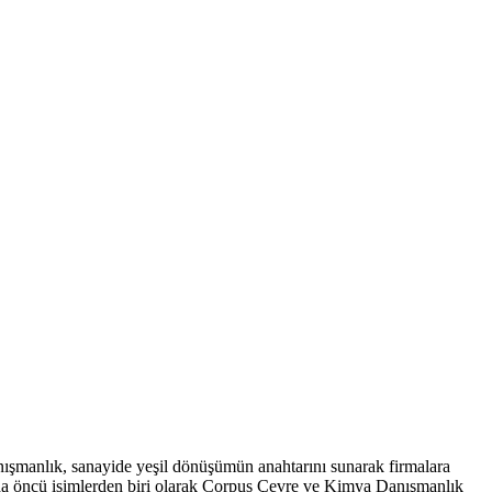
ışmanlık, sanayide yeşil dönüşümün anahtarını sunarak firmalara
nda öncü isimlerden biri olarak Corpus Çevre ve Kimya Danışmanlık