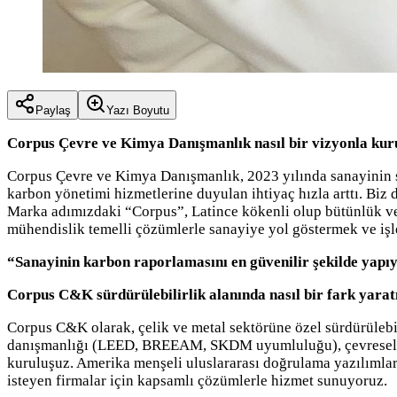
Paylaş
Yazı Boyutu
Corpus Çevre ve Kimya Danışmanlık nasıl bir vizyonla kur
Corpus Çevre ve Kimya Danışmanlık, 2023 yılında sanayinin s
karbon yönetimi hizmetlerine duyulan ihtiyaç hızla arttı. Biz 
Marka adımızdaki “Corpus”, Latince kökenli olup bütünlük ve
mühendislik temelli çözümlerle sanayiye yol göstermek ve işl
“Sanayinin karbon raporlamasını en güvenilir şekilde yapı
Corpus C&K sürdürülebilirlik alanında nasıl bir fark yara
Corpus C&K olarak, çelik ve metal sektörüne özel sürdürülebil
danışmanlığı (LEED, BREEAM, SKDM uyumluluğu), çevresel regü
kuruluşuz. Amerika menşeli uluslararası doğrulama yazılımlar
isteyen firmalar için kapsamlı çözümlerle hizmet sunuyoruz.