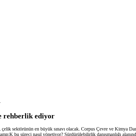
r
 rehberlik ediyor
m, çelik sektörünün en büyük sınavı olacak. Corpus Çevre ve Kimya Dan
mp;K bu süreci nasıl yönetiyor? Sürdürülebilirlik danışmanlığı alanı