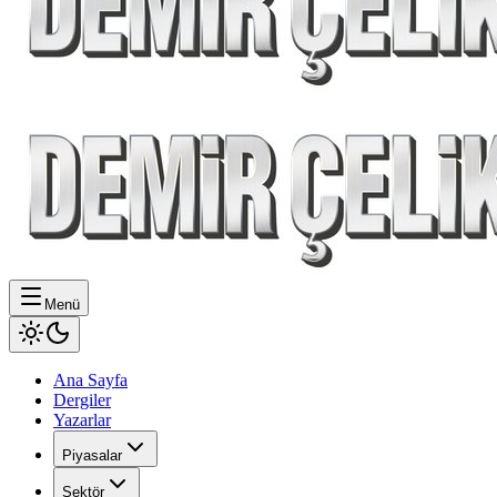
Menü
Ana Sayfa
Dergiler
Yazarlar
Piyasalar
Sektör