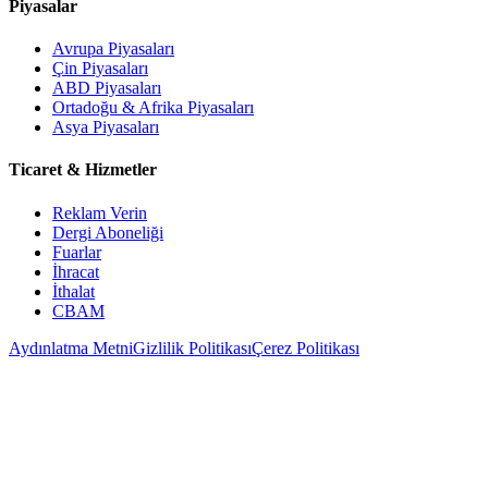
Piyasalar
Avrupa Piyasaları
Çin Piyasaları
ABD Piyasaları
Ortadoğu & Afrika Piyasaları
Asya Piyasaları
Ticaret & Hizmetler
Reklam Verin
Dergi Aboneliği
Fuarlar
İhracat
İthalat
CBAM
Aydınlatma Metni
Gizlilik Politikası
Çerez Politikası