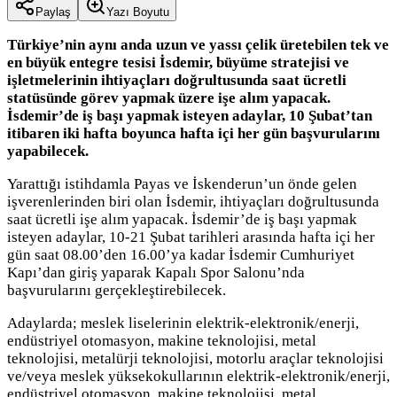
Paylaş
Yazı Boyutu
Türkiye’nin aynı anda uzun ve yassı çelik üretebilen tek ve
en büyük entegre tesisi İsdemir, büyüme stratejisi ve
işletmelerinin ihtiyaçları doğrultusunda saat ücretli
statüsünde görev yapmak üzere işe alım yapacak.
İsdemir’de iş başı yapmak isteyen adaylar, 10 Şubat’tan
itibaren iki hafta boyunca hafta içi her gün başvurularını
yapabilecek.
Yarattığı istihdamla Payas ve İskenderun’un önde gelen
işverenlerinden biri olan İsdemir, ihtiyaçları doğrultusunda
saat ücretli işe alım yapacak. İsdemir’de iş başı yapmak
isteyen adaylar, 10-21 Şubat tarihleri arasında hafta içi her
gün saat 08.00’den 16.00’ya kadar İsdemir Cumhuriyet
Kapı’dan giriş yaparak Kapalı Spor Salonu’nda
başvurularını gerçekleştirebilecek.
Adaylarda; meslek liselerinin elektrik-elektronik/enerji,
endüstriyel otomasyon, makine teknolojisi, metal
teknolojisi, metalürji teknolojisi, motorlu araçlar teknolojisi
ve/veya meslek yüksekokullarının elektrik-elektronik/enerji,
endüstriyel otomasyon, makine teknolojisi, metal