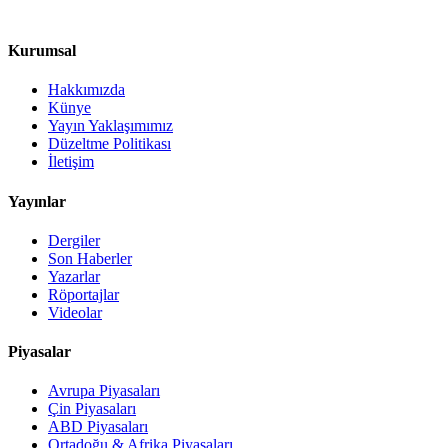
Kurumsal
Hakkımızda
Künye
Yayın Yaklaşımımız
Düzeltme Politikası
İletişim
Yayınlar
Dergiler
Son Haberler
Yazarlar
Röportajlar
Videolar
Piyasalar
Avrupa Piyasaları
Çin Piyasaları
ABD Piyasaları
Ortadoğu & Afrika Piyasaları