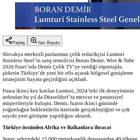
Paylaş
Yazı Boyutu
Slovakya merkezli paslanmaz çelik tedarikçisi Lumturi
Stainless Steel’in satış temsilcisi Boran Demir, Wire & Tube
2026 Fuarı’nda Demir Çelik TV’ye verdiği röportajda,
şirketin Türkiye’de yeni bir ofis açarak bölgesel genişleme
stratejisini hayata geçirdiğini açıkladı.
Fuara ikinci kez katılan Lumturi, 2024’teki ilk deneyiminin
ardından bu yıl da Düsseldorf’ta mevcut ve potansiyel
müşterileriyle buluştu. Demir, fuarın ikinci gününde
yoğunluğun beklentilerin üzerinde gerçekleştiğini ve çok
sayıda yeni görüşme yapıldığını aktardı.
Türkiye üssünden Afrika ve Balkanlara ihracat
Senec şehrindeki 15.000 metrekarelik deposundan 49 ülkeye