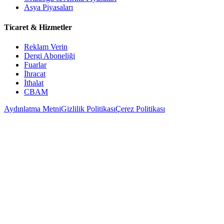
Asya Piyasaları
Ticaret & Hizmetler
Reklam Verin
Dergi Aboneliği
Fuarlar
İhracat
İthalat
CBAM
Aydınlatma Metni
Gizlilik Politikası
Çerez Politikası