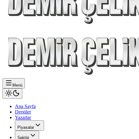
Menü
Ana Sayfa
Dergiler
Yazarlar
Piyasalar
Sektör