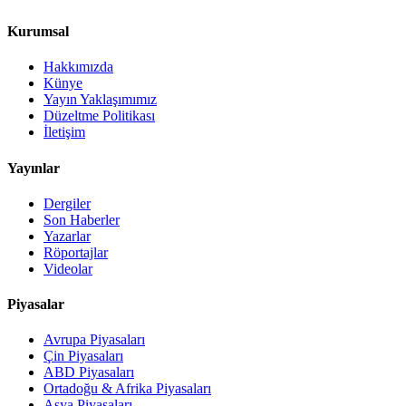
Kurumsal
Hakkımızda
Künye
Yayın Yaklaşımımız
Düzeltme Politikası
İletişim
Yayınlar
Dergiler
Son Haberler
Yazarlar
Röportajlar
Videolar
Piyasalar
Avrupa Piyasaları
Çin Piyasaları
ABD Piyasaları
Ortadoğu & Afrika Piyasaları
Asya Piyasaları