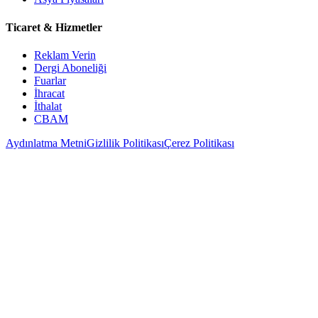
Ticaret & Hizmetler
Reklam Verin
Dergi Aboneliği
Fuarlar
İhracat
İthalat
CBAM
Aydınlatma Metni
Gizlilik Politikası
Çerez Politikası