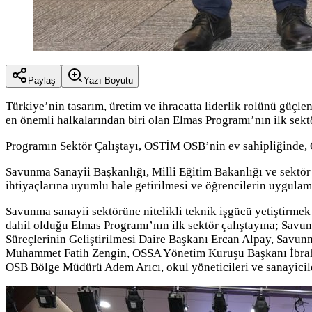
Paylaş
Yazı Boyutu
Türkiye’nin tasarım, üretim ve ihracatta liderlik rolünü güçl
en önemli halkalarından biri olan Elmas Programı’nın ilk sek
Programın Sektör Çalıştayı, OSTİM OSB’nin ev sahipliğinde
Savunma Sanayii Başkanlığı, Milli Eğitim Bakanlığı ve sektör 
ihtiyaçlarına uyumlu hale getirilmesi ve öğrencilerin uygulama
Savunma sanayii sektörüne nitelikli teknik işgücü yetiştir
dahil olduğu Elmas Programı’nın ilk sektör çalıştayına; Savu
Süreçlerinin Geliştirilmesi Daire Başkanı Ercan Alpay, Savu
Muhammet Fatih Zengin, OSSA Yönetim Kuruşu Başkanı İbr
OSB Bölge Müdürü Adem Arıcı, okul yöneticileri ve sanayicile