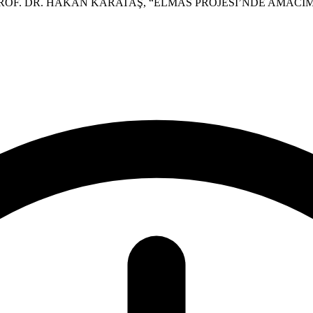
F. DR. HAKAN KARATAŞ, “ELMAS PROJESİ’NDE AMACIMIZ