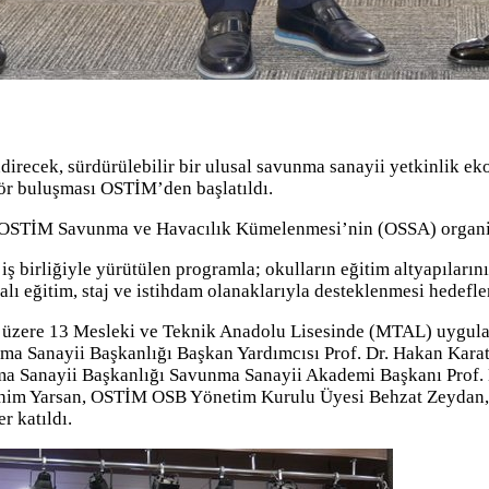
endirecek, sürdürülebilir bir ulusal savunma sanayii yetkinlik 
tör buluşması OSTİM’den başlatıldı.
, OSTİM Savunma ve Havacılık Kümelenmesi’nin (OSSA) organiz
iş birliğiyle yürütülen programla; okulların eğitim altyapıları
lı eğitim, staj ve istihdam olanaklarıyla desteklenmesi hedefle
mek üzere 13 Mesleki ve Teknik Anadolu Lisesinde (MTAL) uyg
nma Sanayii Başkanlığı Başkan Yardımcısı Prof. Dr. Hakan Kara
nma Sanayii Başkanlığı Savunma Sanayii Akademi Başkanı Prof. 
ahim Yarsan, OSTİM OSB Yönetim Kurulu Üyesi Behzat Zeyda
r katıldı.