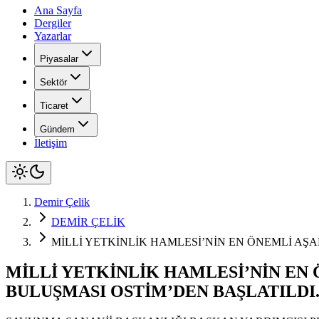
Ana Sayfa
Dergiler
Yazarlar
Piyasalar
Sektör
Ticaret
Gündem
İletişim
Demir Çelik
DEMİR ÇELİK
MİLLİ YETKİNLİK HAMLESİ’NİN EN ÖNEMLİ AŞ
MİLLİ YETKİNLİK HAMLESİ’NİN EN
BULUŞMASI OSTİM’DEN BAŞLATILDI