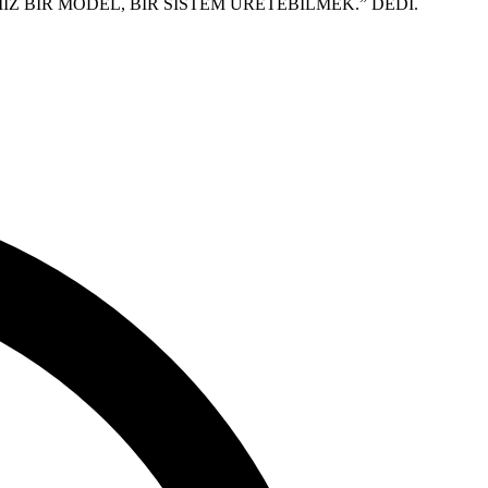
 BİR MODEL, BİR SİSTEM ÜRETEBİLMEK.” DEDİ.