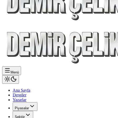
Menü
Ana Sayfa
Dergiler
Yazarlar
Piyasalar
Sektör