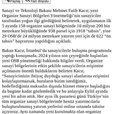
Paylaş
Yazı Boyutu
Sanayi ve Teknoloji Bakanı Mehmet Fatih Kacır, yeni
Organize Sanayi Bölgeleri Yönetmeliği’nin sanayiciler
tarafından yoğun ilgi gördüğünü belirterek, uygulamanın ilk
5 ayında 158 organize sanayi bölgesinde 10 milyon 200 bin
metrekare büyüklüğünde 938 parsel için 1918 “tahsis”, yine
29 OSB’de 24 milyon metrekare yatırım yeri için de 622 “ön
tahsis” başvurusu yapıldığını açıkladı.
Bakan Kacır, İstanbul’da sanayicilerle buluşma programında
yaptığı konuşmada, 2024 yılının son çeyreğinde başlatılan
yeni OSB yönetmeliği hakkında bilgiler verdi. Organize
sanayi bölgelerinin etkin şekilde sanayicilerin erişimine
açılmasını önemli bulduklarını belirten Kacır,
“Sanayicimizin ihtiyaç duyduğu sanayi alanlarına erişimini
kolaylaştırmazsak, buraların bizim istediğimiz,
hedeflediğimiz maksadın dışında hizmet etmeye başladığını
da bugüne kadar gözlemledik ve bu anlayışla Eylül ayında
yeni bir adım attık. Her ayın ilk pazartesi günü Türkiye’nin
tüm organize sanayi bölgelerinde henüz yatırımcılarla
buluşturulmamış yatırım yerlerini online ortamda tahsise
açıyoruz. Aynı zamanda yeni kurulmakta olan organize