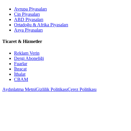
Avrupa Piyasaları
Çin Piyasaları
ABD Piyasaları
Ortadoğu & Afrika Piyasaları
Asya Piyasaları
Ticaret & Hizmetler
Reklam Verin
Dergi Aboneliği
Fuarlar
İhracat
İthalat
CBAM
Aydınlatma Metni
Gizlilik Politikası
Çerez Politikası