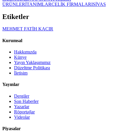
ÜRÜNLERİ
TANIMLAR
ÇELİK FİRMALARI
SİVAS
Etiketler
MEHMET FATİH KACIR
Kurumsal
Hakkımızda
Künye
Yayın Yaklaşımımız
Düzeltme Politikası
İletişim
Yayınlar
Dergiler
Son Haberler
Yazarlar
Röportajlar
Videolar
Piyasalar