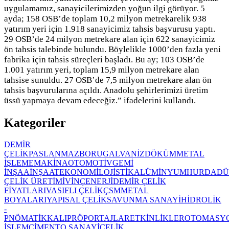
uygulamamız, sanayicilerimizden yoğun ilgi görüyor. 5
ayda; 158 OSB’de toplam 10,2 milyon metrekarelik 938
yatırım yeri için 1.918 sanayicimiz tahsis başvurusu yaptı.
29 OSB’de 24 milyon metrekare alan için 622 sanayicimiz
ön tahsis talebinde bulundu. Böylelikle 1000’den fazla yeni
fabrika için tahsis süreçleri başladı. Bu ay; 103 OSB’de
1.001 yatırım yeri, toplam 15,9 milyon metrekare alan
tahsise sunuldu. 27 OSB’de 7,5 milyon metrekare alan ön
tahsis başvurularına açıldı. Anadolu şehirlerimizi üretim
üssü yapmaya devam edeceğiz.” ifadelerini kullandı.
Kategoriler
DEMİR
ÇELİK
PASLANMAZ
BORU
GALVANİZ
DÖKÜM
METAL
İŞLEME
MAKİNA
OTOMOTİV
GEMİ
İNŞAA
İNŞAAT
EKONOMİ
LOJİSTİK
ALÜMİNYUM
HURDA
DÜ
ÇELİK ÜRETİMİ
VİNÇ
ENERJİ
DEMİR ÇELİK
FİYATLARI
VASIFLI ÇELİK
ÇSM
METAL
BOYALARI
YAPISAL ÇELİK
SAVUNMA SANAYİ
HİDROLİK
-
PNÖMATİK
KALIP
RÖPORTAJLAR
ETKİNLİKLER
OTOMASY
İŞLEM
ÇİMENTO SANAYİ
ÇELİK