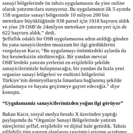
sanayi bölgelerinde ön tahsis uygulamasını da yine online
olarak yatırımcılara sunuyoruz. Bu uygulamanın ilk 5 ayında
158 organize sanayi bölgesinde 10 milyon 200 bin
metrekare büyüklüğünde 938 parsel için 1918 başvuru aldık
ve yine 29 OSB’de 24milyon metrekare yatırım yeri için de
622 başvuru aldık.” dedi.
Şeffaflık odaklı bir OSB uygulamasına adım atıldığı günden
bu yana sanayicilerden muazzam bir ilgi gördüklerini
vurgulayan Kacır, “Bu uygulamayı önümüzdeki aylarda da
hız kesmeksizin sürdüreceğiz. Bir yandan mevcut
OSB’lerdeki yatırım yerlerini en erişilebilir şekilde
sanayicilerimizle buluşturacağız, bir yandan da hızla yeni
organize sanayi bölgeleri ve endüstri bölgelerini
Türkiye’nin demiryollarıyla limanlara bağlanmış şekilde
planlamaya ve hayata geçirmeye gayret edeceğiz.” diye
konuştu.
“Uygulamamiz sanayicilerimizden yoğun ilgi görüyor”
Bakan Kacır, sosyal medya hesabı X üzerinden yaptığı
paylaşımda da “Organize Sanayi Bölgelerinde yatırım
süreçlerini şeffaf, erişilebilir ve dijital hale getirdik. Tahsis
edilebilir tüm yatırım alanlarını çevrimiçi erişime açtığımız