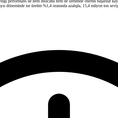
diği performans ile hem ihracatta hem de üretimde önemli başarılar kay
ayıs döneminde ise üretim %1,4 oranında azalışla, 15,4 milyon ton seviy