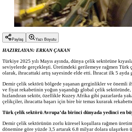
Paylaş
Yazı Boyutu
HAZIRLAYAN: ERKAN ÇAKAN
Türkiye 2025 yılı Mayıs ayında, dünya çelik sektörüne kıyas
seviyelerde gerçekleşti. Üretimdeki gerilemeye rağmen Türk ç
olarak, ihracattaki artış sayesinde elde etti. İhracat ilk 5 ayd
Demir çelik sektörü bölgede yaşanan gerginlikler ve önemli ih
ve fiyat rekabetinin yoğun yaşandığı global çelik sektöründe, T
hızlandıran sektör, özellikle Kuzey Afrika gibi pazarlarda yaka
çelikçiler, ihracatta başarı için bire bir temas kurarak rekabet
Türk çelik sektörü Avrupa’da birinci dünyada yedinci en b
Demir çelik sektörünün zorlu küresel koşullara rağmen üretim 
dönemine göre yüzde 3,5 artarak 6.8 milyar dolara ulaşırken 