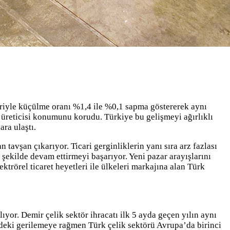
riyle küçülme oranı %1,4 ile %0,1 sapma göstererek aynı
 üreticisi konumunu korudu. Türkiye bu gelişmeyi ağırlıklı
ara ulaştı.
avşan çıkarıyor. Ticari gerginliklerin yanı sıra arz fazlası
ü şekilde devam ettirmeyi başarıyor. Yeni pazar arayışlarını
ktrörel ticaret heyetleri ile ülkeleri markajına alan Türk
or. Demir çelik sektör ihracatı ilk 5 ayda geçen yılın aynı
deki gerilemeye rağmen Türk çelik sektörü Avrupa’da birinci