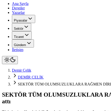
Ana Sayfa
Dergiler
Yazarlar
Piyasalar
Sektör
Ticaret
Gündem
İletişim
Demir Çelik
DEMİR ÇELİK
SEKTÖR TÜM OLUMSUZLUKLARA RAĞMEN DİRENİYOR Türk ç
SEKTÖR TÜM OLUMSUZLUKLARA RAĞMEN Dİ
attı