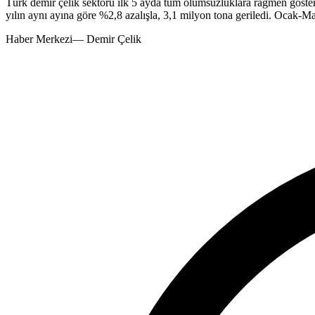
Türk demir çelik sektörü ilk 5 ayda tüm olumsuzluklara rağmen göster
yılın aynı ayına göre %2,8 azalışla, 3,1 milyon tona geriledi. Ocak-M
Haber Merkezi
—
Demir Çelik