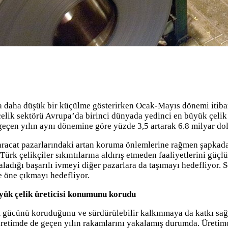
la daha düşük bir küçülme gösterirken Ocak-Mayıs dönemi itiba
elik sektörü Avrupa’da birinci dünyada yedinci en büyük çelik
a geçen yılın aynı dönemine göre yüzde 3,5 artarak 6.8 milyar dol
racat pazarlarındaki artan koruma önlemlerine rağmen şapkadan t
ürk çelikçiler sıkıntılarına aldırış etmeden faaliyetlerini güçl
ladığı başarılı ivmeyi diğer pazarlara da taşımayı hedefliyor. Se
te öne çıkmayı hedefliyor.
üyük çelik üreticisi konumunu korudu
gücünü koruduğunu ve sürdürülebilir kalkınmaya da katkı sağlıy
üretimde de geçen yılın rakamlarını yakalamış durumda. Üretim