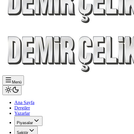
Menü
Ana Sayfa
Dergiler
Yazarlar
Piyasalar
Sektör