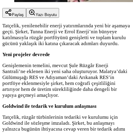
Paylaş
Yazı Boyutu
Tatçelik, yenilenebilir enerji yatırımlarında yeni bir aşamaya
geçti. Şirket, Tunna Enerji ve Errol Enerji’nin bünyeye
katılmasıyla rüzgâr portföyünü genişletti ve toplam kurulu
gücünü yaklaşık iki katına çıkaracak adımları duyurdu.
Yeni projeler devrede
Genişlemenin temelini, mevcut Şule Rüzgâr Enerji
Santrali’ne eklenen iki yeni saha oluşturuyor. Malatya’daki
Gülümuşağı RES ve Adıyaman’daki Arıkanak RES’in
portföye eklenmesiyle şirket, hem coğrafi çeşitliliğini
artırıyor hem de üretim sürekliliğinde daha dengeli bir
yapıya geçmeyi amaçlıyor.
Goldwind ile tedarik ve kurulum anlaşması
Tatçelik, rüzgâr türbinlerinin tedariki ve kurulumu için
Goldwind ile sözleşme imzaladı. Şirket, bu anlaşmayı
yalnızca bugünün ihtiyacına cevap veren bir tedarik adımı