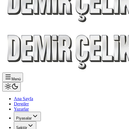
Menü
Ana Sayfa
Dergiler
Yazarlar
Piyasalar
Sektör