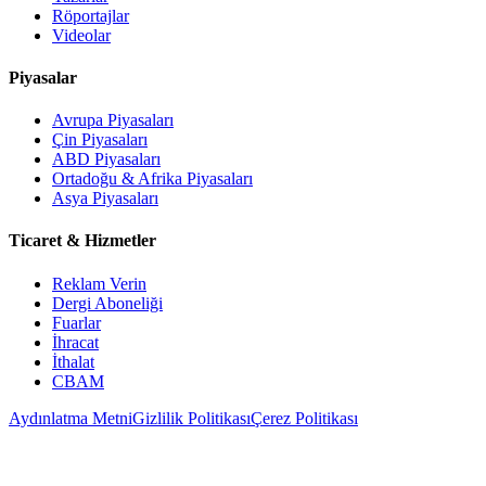
Röportajlar
Videolar
Piyasalar
Avrupa Piyasaları
Çin Piyasaları
ABD Piyasaları
Ortadoğu & Afrika Piyasaları
Asya Piyasaları
Ticaret & Hizmetler
Reklam Verin
Dergi Aboneliği
Fuarlar
İhracat
İthalat
CBAM
Aydınlatma Metni
Gizlilik Politikası
Çerez Politikası