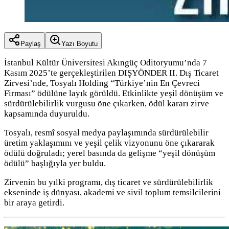
Paylaş
Yazı Boyutu
İstanbul Kültür Üniversitesi Akıngüç Oditoryumu’nda 7
Kasım 2025’te gerçekleştirilen DIŞYÖNDER II. Dış Ticaret
Zirvesi’nde, Tosyalı Holding “Türkiye’nin En Çevreci
Firması” ödülüne layık görüldü. Etkinlikte yeşil dönüşüm ve
sürdürülebilirlik vurgusu öne çıkarken, ödül kararı zirve
kapsamında duyuruldu.
Tosyalı, resmî sosyal medya paylaşımında sürdürülebilir
üretim yaklaşımını ve yeşil çelik vizyonunu öne çıkararak
ödülü doğruladı; yerel basında da gelişme “yeşil dönüşüm
ödülü” başlığıyla yer buldu.
Zirvenin bu yılki programı, dış ticaret ve sürdürülebilirlik
ekseninde iş dünyası, akademi ve sivil toplum temsilcilerini
bir araya getirdi.