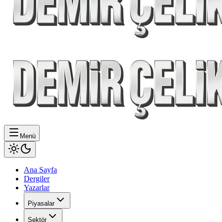
Menü
Ana Sayfa
Dergiler
Yazarlar
Piyasalar
Sektör