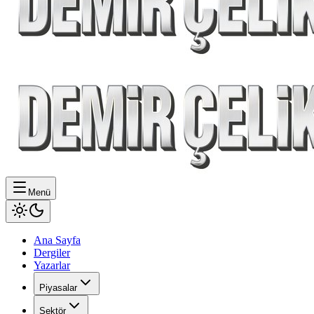
Menü
Ana Sayfa
Dergiler
Yazarlar
Piyasalar
Sektör