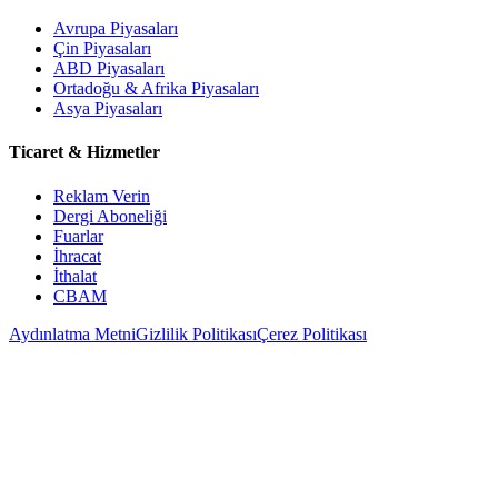
Avrupa Piyasaları
Çin Piyasaları
ABD Piyasaları
Ortadoğu & Afrika Piyasaları
Asya Piyasaları
Ticaret & Hizmetler
Reklam Verin
Dergi Aboneliği
Fuarlar
İhracat
İthalat
CBAM
Aydınlatma Metni
Gizlilik Politikası
Çerez Politikası