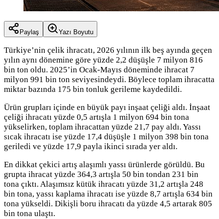
Paylaş
Yazı Boyutu
Türkiye’nin çelik ihracatı, 2026 yılının ilk beş ayında geçen
yılın aynı dönemine göre yüzde 2,2 düşüşle 7 milyon 816
bin ton oldu. 2025’in Ocak-Mayıs döneminde ihracat 7
milyon 991 bin ton seviyesindeydi. Böylece toplam ihracatta
miktar bazında 175 bin tonluk gerileme kaydedildi.
Ürün grupları içinde en büyük payı inşaat çeliği aldı. İnşaat
çeliği ihracatı yüzde 0,5 artışla 1 milyon 694 bin tona
yükselirken, toplam ihracattan yüzde 21,7 pay aldı. Yassı
sıcak ihracatı ise yüzde 17,4 düşüşle 1 milyon 398 bin tona
geriledi ve yüzde 17,9 payla ikinci sırada yer aldı.
En dikkat çekici artış alaşımlı yassı ürünlerde görüldü. Bu
grupta ihracat yüzde 364,3 artışla 50 bin tondan 231 bin
tona çıktı. Alaşımsız kütük ihracatı yüzde 31,2 artışla 248
bin tona, yassı kaplama ihracatı ise yüzde 8,7 artışla 634 bin
tona yükseldi. Dikişli boru ihracatı da yüzde 4,5 artarak 805
bin tona ulaştı.