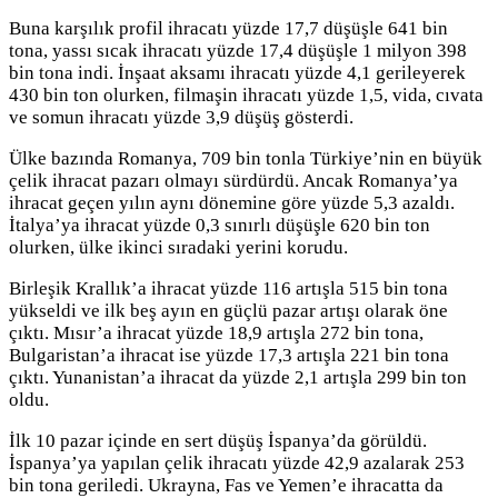
Buna karşılık profil ihracatı yüzde 17,7 düşüşle 641 bin
tona, yassı sıcak ihracatı yüzde 17,4 düşüşle 1 milyon 398
bin tona indi. İnşaat aksamı ihracatı yüzde 4,1 gerileyerek
430 bin ton olurken, filmaşin ihracatı yüzde 1,5, vida, cıvata
ve somun ihracatı yüzde 3,9 düşüş gösterdi.
Ülke bazında Romanya, 709 bin tonla Türkiye’nin en büyük
çelik ihracat pazarı olmayı sürdürdü. Ancak Romanya’ya
ihracat geçen yılın aynı dönemine göre yüzde 5,3 azaldı.
İtalya’ya ihracat yüzde 0,3 sınırlı düşüşle 620 bin ton
olurken, ülke ikinci sıradaki yerini korudu.
Birleşik Krallık’a ihracat yüzde 116 artışla 515 bin tona
yükseldi ve ilk beş ayın en güçlü pazar artışı olarak öne
çıktı. Mısır’a ihracat yüzde 18,9 artışla 272 bin tona,
Bulgaristan’a ihracat ise yüzde 17,3 artışla 221 bin tona
çıktı. Yunanistan’a ihracat da yüzde 2,1 artışla 299 bin ton
oldu.
İlk 10 pazar içinde en sert düşüş İspanya’da görüldü.
İspanya’ya yapılan çelik ihracatı yüzde 42,9 azalarak 253
bin tona geriledi. Ukrayna, Fas ve Yemen’e ihracatta da