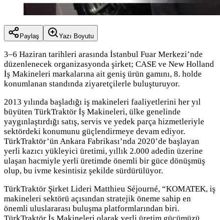
Paylaş
Yazı Boyutu
3–6 Haziran tarihleri arasında İstanbul Fuar Merkezi’nde
düzenlenecek organizasyonda şirket; CASE ve New Holland
İş Makineleri markalarına ait geniş ürün gamını, 8. holde
konumlanan standında ziyaretçilerle buluşturuyor.
2013 yılında başladığı iş makineleri faaliyetlerini her yıl
büyüten TürkTraktör İş Makineleri, ülke genelinde
yaygınlaştırdığı satış, servis ve yedek parça hizmetleriyle
sektördeki konumunu güçlendirmeye devam ediyor.
TürkTraktör’ün Ankara Fabrikası’nda 2020’de başlayan
yerli kazıcı yükleyici üretimi, yıllık 2.000 adedin üzerine
ulaşan hacmiyle yerli üretimde önemli bir güce dönüşmüş
olup, bu ivme kesintisiz şekilde sürdürülüyor.
TürkTraktör Şirket Lideri Matthieu Séjourné, “KOMATEK, iş
makineleri sektörü açısından stratejik öneme sahip en
önemli uluslararası buluşma platformlarından biri.
TürkTraktör İş Makineleri olarak yerli üretim gücümüzü,