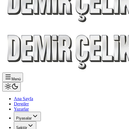
Menü
Ana Sayfa
Dergiler
Yazarlar
Piyasalar
Sektör