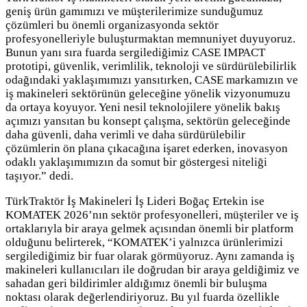
geniş ürün gamımızı ve müşterilerimize sunduğumuz
çözümleri bu önemli organizasyonda sektör
profesyonelleriyle buluşturmaktan memnuniyet duyuyoruz.
Bunun yanı sıra fuarda sergilediğimiz CASE IMPACT
prototipi, güvenlik, verimlilik, teknoloji ve sürdürülebilirlik
odağındaki yaklaşımımızı yansıtırken, CASE markamızın ve
iş makineleri sektörünün geleceğine yönelik vizyonumuzu
da ortaya koyuyor. Yeni nesil teknolojilere yönelik bakış
açımızı yansıtan bu konsept çalışma, sektörün geleceğinde
daha güvenli, daha verimli ve daha sürdürülebilir
çözümlerin ön plana çıkacağına işaret ederken, inovasyon
odaklı yaklaşımımızın da somut bir göstergesi niteliği
taşıyor.” dedi.
TürkTraktör İş Makineleri İş Lideri Boğaç Ertekin ise
KOMATEK 2026’nın sektör profesyonelleri, müşteriler ve iş
ortaklarıyla bir araya gelmek açısından önemli bir platform
olduğunu belirterek, “KOMATEK’i yalnızca ürünlerimizi
sergilediğimiz bir fuar olarak görmüyoruz. Aynı zamanda iş
makineleri kullanıcıları ile doğrudan bir araya geldiğimiz ve
sahadan geri bildirimler aldığımız önemli bir buluşma
noktası olarak değerlendiriyoruz. Bu yıl fuarda özellikle