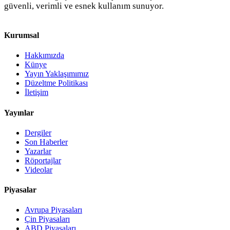
güvenli, verimli ve esnek kullanım sunuyor.
Kurumsal
Hakkımızda
Künye
Yayın Yaklaşımımız
Düzeltme Politikası
İletişim
Yayınlar
Dergiler
Son Haberler
Yazarlar
Röportajlar
Videolar
Piyasalar
Avrupa Piyasaları
Çin Piyasaları
ABD Piyasaları