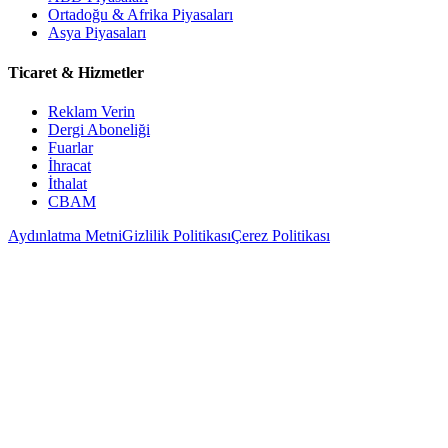
Ortadoğu & Afrika Piyasaları
Asya Piyasaları
Ticaret & Hizmetler
Reklam Verin
Dergi Aboneliği
Fuarlar
İhracat
İthalat
CBAM
Aydınlatma Metni
Gizlilik Politikası
Çerez Politikası