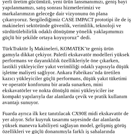
yerli üretim gücümüzü, yeni ürün lansmanımızı, geniş bayi
yapılanmamızı, satış sonrası hizmetlerimizi ve
markalarımızın geleceğe dair vizyonunu ön plana
çıkarıyoruz. Sergilediğimiz CASE IMPACT prototipi ile de iş
makineleri sektöründe güvenlik, verimlilik, teknoloji ve
sürdürülebilirlik odaklı dönüşüme yönelik yaklaşımımızı
güçlü bir şekilde ortaya koyuyoruz” dedi.
TürkTraktör İş Makineleri, KOMATEK’te geniş ürün
gamıyla dikkat çekiyor. Paletli ekskavatör modelleri yüksek
performans ve dayanıklılık özellikleriyle öne çıkarken,
lastikli yükleyiciler yakıt verimliliği odaklı yapısıyla düşük
işletme maliyeti sağlıyor. Ankara Fabrikası’nda üretilen
kazıcı yükleyiciler güçlü performans, düşük yakıt tüketimi
ve operatör konforunu bir arada sunarken, mini
ekskavatörler ve nokta dönüşlü mini yükleyiciler ise
kompakt yapılarıyla dar alanlarda çevik ve pratik kullanım
avantajı sunuyor.
Fuarda ayrıca ilk kez tanıtılacak CX90E midi ekskavatör de
yer alıyor. Sıfır kuyruk tasarımı sayesinde dar alanlarda
yüksek manevra kabiliyeti sağlayan model, gelişmiş görüş
özellikleri ve güçlü donanımıyla farklı iş sahalarında