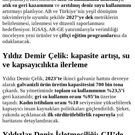
atık su geri kazanımını
ve
arıtılmış deniz suyu kullanımını
artırmayı planlıyor. AB ve Türkiye’nin yeşil dönüşüm
takvimleriyle uyumlu şekilde
2027’ye dek
metriklerin
belirlenmesi, izlenmesi ve düzenli raporlanması
hedefleniyor. İGSAŞ, AR-GE yatırımlarıyla verimliliği
önceleyen yeni ürünler ve
çiftçi eğitim programları
na da
odaklanacak.
Yıldız Demir Çelik: kapasite artışı, su
ve kapsayıcılıkta ilerleme
Yıldız Demir Çelik,
2023’te
ikinci galvaniz hattını devreye
alarak
galvanizli ürün üretim kapasitesini 700 bin tona
çıkardı. Su yönetiminde
toplam su kullanımının %23,5’i
geri kazanıldı;
gri su kullanım oranı %95’in
üzerine
taşındı.
Kadın istihdam oranı %10
seviyesine yükseltilerek
kapsayıcı insan kaynakları politikaları güçlendirildi. Şirket,
yakında açıklanacak
ilk sürdürülebilirlik raporuyla
yol
haritasını detaylandıracak.
Yıldızlar Deniz İşletmeciliği: CII’de