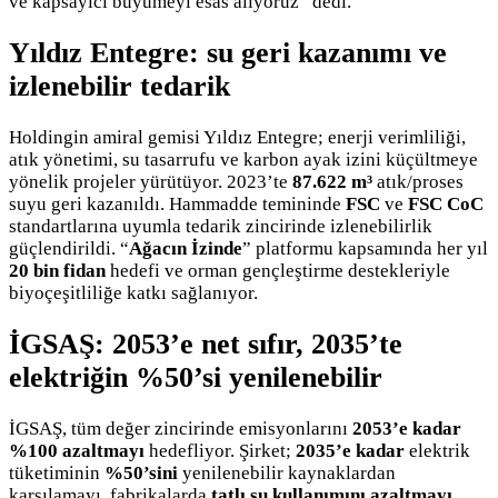
ve kapsayıcı büyümeyi esas alıyoruz” dedi.
Yıldız Entegre: su geri kazanımı ve
izlenebilir tedarik
Holdingin amiral gemisi Yıldız Entegre; enerji verimliliği,
atık yönetimi, su tasarrufu ve karbon ayak izini küçültmeye
yönelik projeler yürütüyor. 2023’te
87.622 m³
atık/proses
suyu geri kazanıldı. Hammadde temininde
FSC
ve
FSC CoC
standartlarına uyumla tedarik zincirinde izlenebilirlik
güçlendirildi. “
Ağacın İzinde
” platformu kapsamında her yıl
20 bin fidan
hedefi ve orman gençleştirme destekleriyle
biyoçeşitliliğe katkı sağlanıyor.
İGSAŞ: 2053’e net sıfır, 2035’te
elektriğin %50’si yenilenebilir
İGSAŞ, tüm değer zincirinde emisyonlarını
2053’e kadar
%100 azaltmayı
hedefliyor. Şirket;
2035’e kadar
elektrik
tüketiminin
%50’sini
yenilenebilir kaynaklardan
karşılamayı, fabrikalarda
tatlı su kullanımını azaltmayı
,