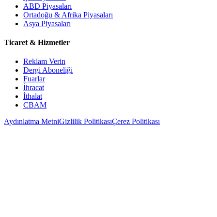
ABD Piyasaları
Ortadoğu & Afrika Piyasaları
Asya Piyasaları
Ticaret & Hizmetler
Reklam Verin
Dergi Aboneliği
Fuarlar
İhracat
İthalat
CBAM
Aydınlatma Metni
Gizlilik Politikası
Çerez Politikası