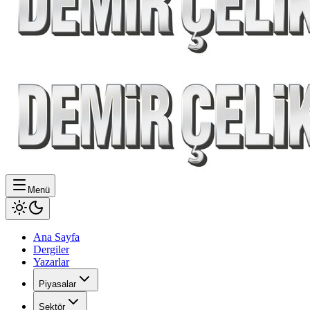
Menü
Ana Sayfa
Dergiler
Yazarlar
Piyasalar
Sektör