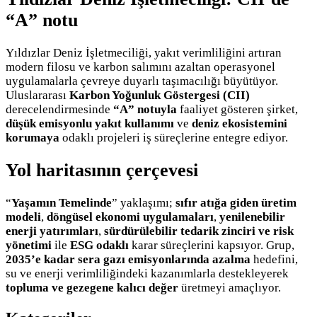
“A” notu
Yıldızlar Deniz İşletmeciliği, yakıt verimliliğini artıran
modern filosu ve karbon salımını azaltan operasyonel
uygulamalarla çevreye duyarlı taşımacılığı büyütüyor.
Uluslararası
Karbon Yoğunluk Göstergesi (CII)
derecelendirmesinde
“A” notuyla
faaliyet gösteren şirket,
düşük emisyonlu yakıt kullanımı
ve
deniz ekosistemini
korumaya
odaklı projeleri iş süreçlerine entegre ediyor.
Yol haritasının çerçevesi
“
Yaşamın Temelinde
” yaklaşımı;
sıfır atığa giden üretim
modeli
,
döngüsel ekonomi uygulamaları
,
yenilenebilir
enerji yatırımları
,
sürdürülebilir tedarik zinciri ve risk
yönetimi
ile
ESG odaklı
karar süreçlerini kapsıyor. Grup,
2035’e kadar sera gazı emisyonlarında azalma
hedefini,
su ve enerji verimliliğindeki kazanımlarla destekleyerek
topluma ve gezegene kalıcı değer
üretmeyi amaçlıyor.