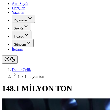
Ana Sayfa
Dergiler
Yazarlar
Piyasalar
Sektör
Ticaret
Gündem
İletişim
Demir Çelik
148.1 milyon ton
148.1 MİLYON TON