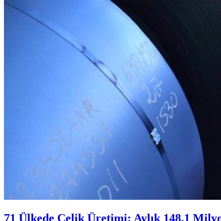
71 Ülkede Çelik Üretimi: Aylık 148.1 Mily