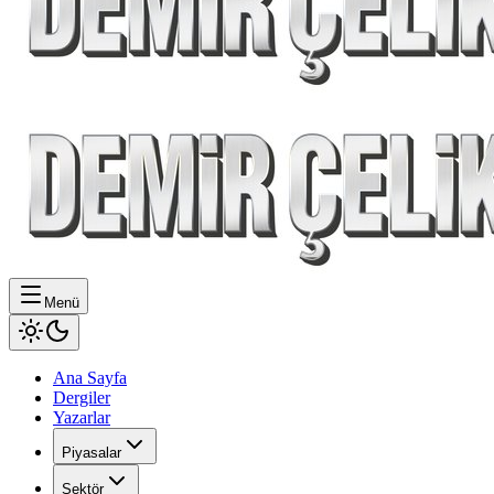
Menü
Ana Sayfa
Dergiler
Yazarlar
Piyasalar
Sektör