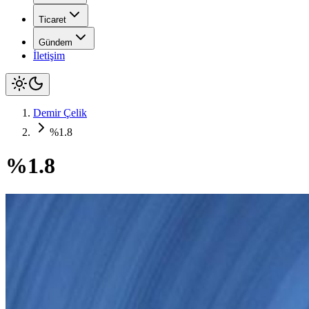
Ticaret
Gündem
İletişim
Demir Çelik
%1.8
%1.8