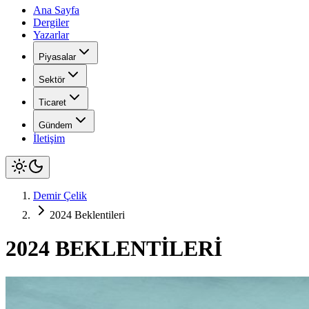
Ana Sayfa
Dergiler
Yazarlar
Piyasalar
Sektör
Ticaret
Gündem
İletişim
Demir Çelik
2024 Beklentileri
2024 BEKLENTİLERİ