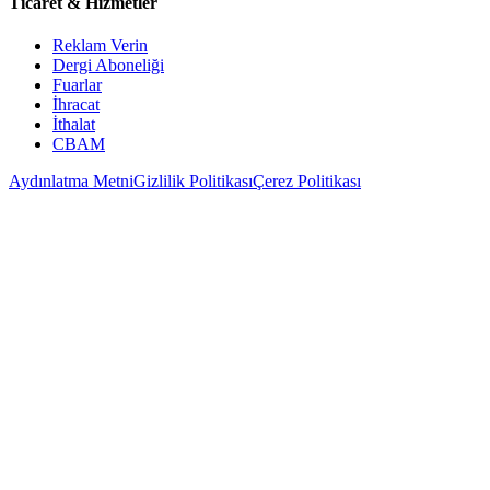
Ticaret & Hizmetler
Reklam Verin
Dergi Aboneliği
Fuarlar
İhracat
İthalat
CBAM
Aydınlatma Metni
Gizlilik Politikası
Çerez Politikası