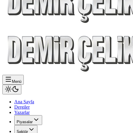
Menü
Ana Sayfa
Dergiler
Yazarlar
Piyasalar
Sektör