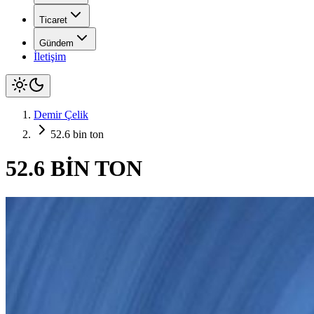
Ticaret
Gündem
İletişim
Demir Çelik
52.6 bin ton
52.6 BİN TON