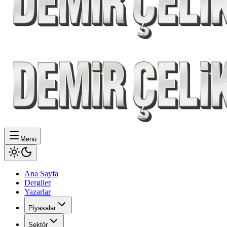
Menü
Ana Sayfa
Dergiler
Yazarlar
Piyasalar
Sektör