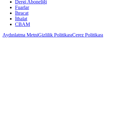
Dergi Aboneliği
Fuarlar
İhracat
İthalat
CBAM
Aydınlatma Metni
Gizlilik Politikası
Çerez Politikası