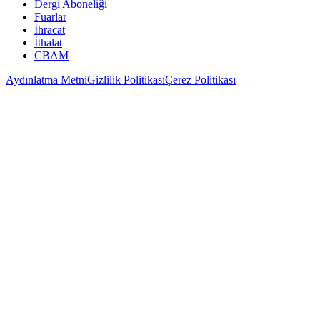
Dergi Aboneliği
Fuarlar
İhracat
İthalat
CBAM
Aydınlatma Metni
Gizlilik Politikası
Çerez Politikası