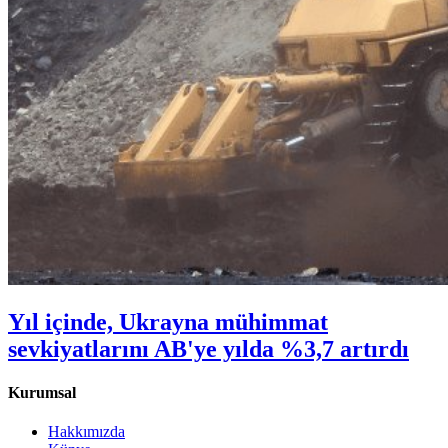
Yıl içinde, Ukrayna mühimmat
sevkiyatlarını AB'ye yılda %3,7 artırdı
Kurumsal
Hakkımızda