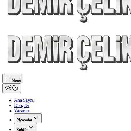
Menü
Ana Sayfa
Dergiler
Yazarlar
Piyasalar
Sektör