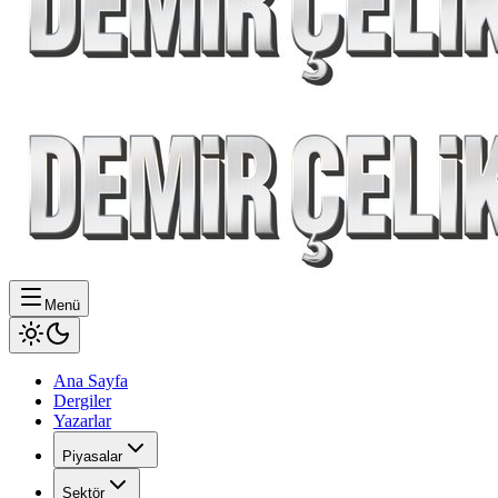
Menü
Ana Sayfa
Dergiler
Yazarlar
Piyasalar
Sektör