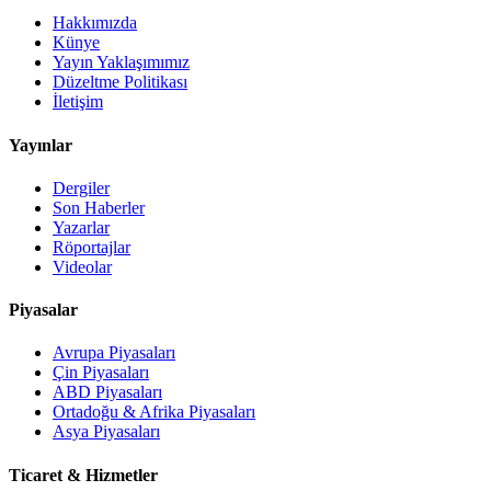
Hakkımızda
Künye
Yayın Yaklaşımımız
Düzeltme Politikası
İletişim
Yayınlar
Dergiler
Son Haberler
Yazarlar
Röportajlar
Videolar
Piyasalar
Avrupa Piyasaları
Çin Piyasaları
ABD Piyasaları
Ortadoğu & Afrika Piyasaları
Asya Piyasaları
Ticaret & Hizmetler