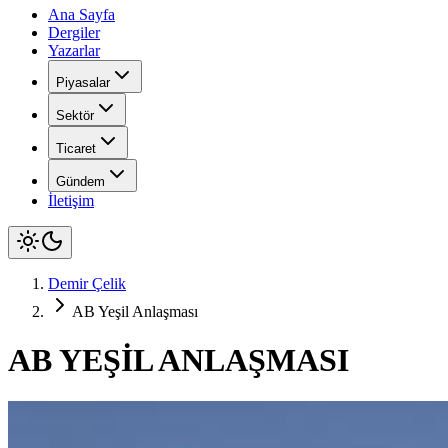
Ana Sayfa
Dergiler
Yazarlar
Piyasalar
Sektör
Ticaret
Gündem
İletişim
Demir Çelik
AB Yeşil Anlaşması
AB YEŞİL ANLAŞMASI