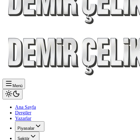
Menü
Ana Sayfa
Dergiler
Yazarlar
Piyasalar
Sektör