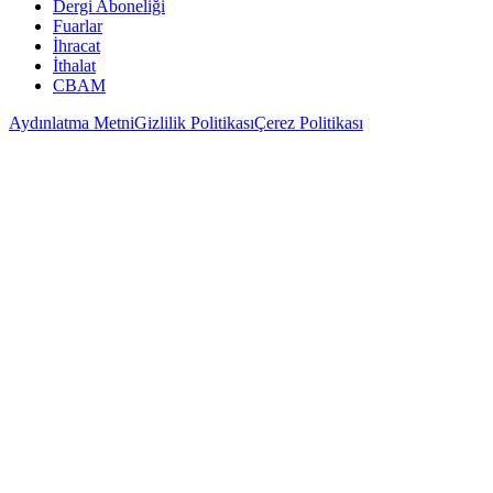
Dergi Aboneliği
Fuarlar
İhracat
İthalat
CBAM
Aydınlatma Metni
Gizlilik Politikası
Çerez Politikası