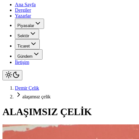
Ana Sayfa
Dergiler
Yazarlar
Piyasalar
Sektör
Ticaret
Gündem
İletişim
Demir Çelik
alaşımsız çelik
ALAŞIMSIZ ÇELİK