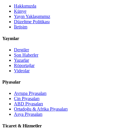
Hakkımızda
Künye
Yayın Yaklaşımımız
Düzeltme Politikası
İletişim
Yayınlar
Dergiler
Son Haberler
Yazarlar
Röportajlar
Videolar
Piyasalar
Avrupa Piyasaları
Çin Piyasaları
ABD Piyasaları
Ortadoğu & Afrika Piyasaları
Asya Piyasaları
Ticaret & Hizmetler