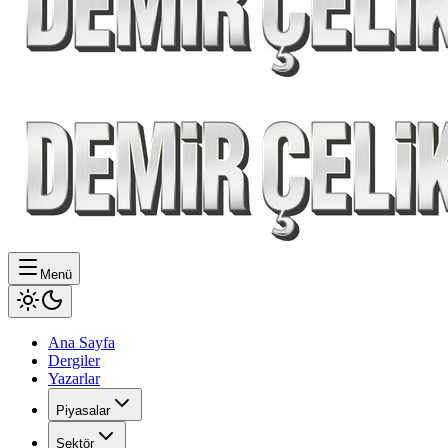
Menü
Ana Sayfa
Dergiler
Yazarlar
Piyasalar
Sektör