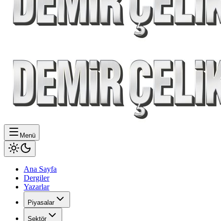
Menü
Ana Sayfa
Dergiler
Yazarlar
Piyasalar
Sektör