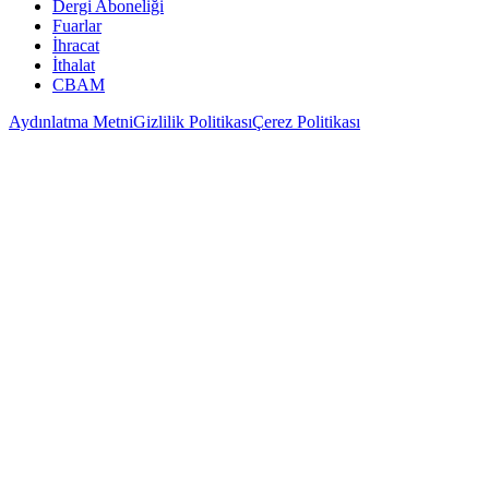
Dergi Aboneliği
Fuarlar
İhracat
İthalat
CBAM
Aydınlatma Metni
Gizlilik Politikası
Çerez Politikası