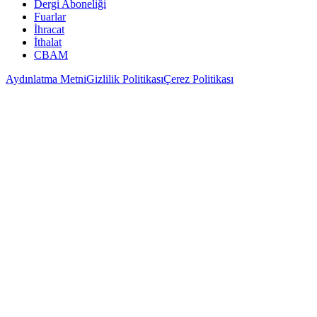
Dergi Aboneliği
Fuarlar
İhracat
İthalat
CBAM
Aydınlatma Metni
Gizlilik Politikası
Çerez Politikası