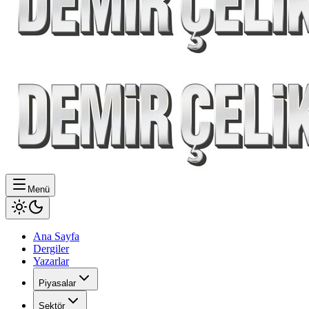
Menü
Ana Sayfa
Dergiler
Yazarlar
Piyasalar
Sektör