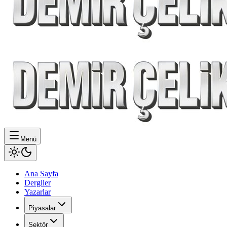
Menü
Ana Sayfa
Dergiler
Yazarlar
Piyasalar
Sektör