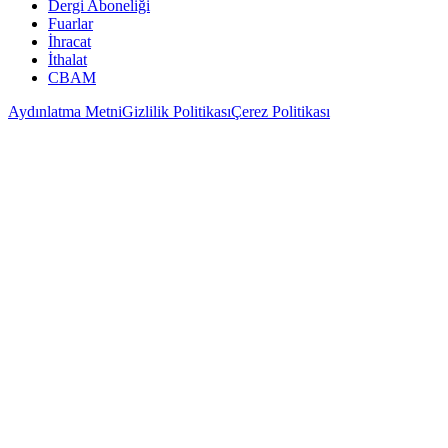
Dergi Aboneliği
Fuarlar
İhracat
İthalat
CBAM
Aydınlatma Metni
Gizlilik Politikası
Çerez Politikası