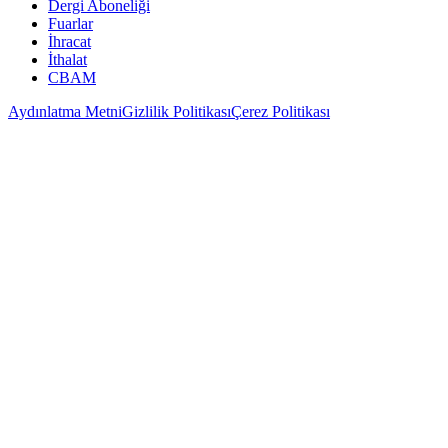
Dergi Aboneliği
Fuarlar
İhracat
İthalat
CBAM
Aydınlatma Metni
Gizlilik Politikası
Çerez Politikası