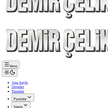
Menü
Ana Sayfa
Dergiler
Yazarlar
Piyasalar
Sektör