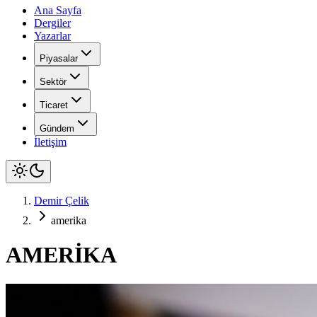
Ana Sayfa
Dergiler
Yazarlar
Piyasalar
Sektör
Ticaret
Gündem
İletişim
Demir Çelik
amerika
AMERİKA