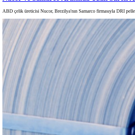
ABD çelik üreticisi Nucor, Brezilya'nın Samarco firmasıyla DRI pellet