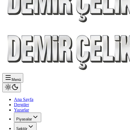
Menü
Ana Sayfa
Dergiler
Yazarlar
Piyasalar
Sektör