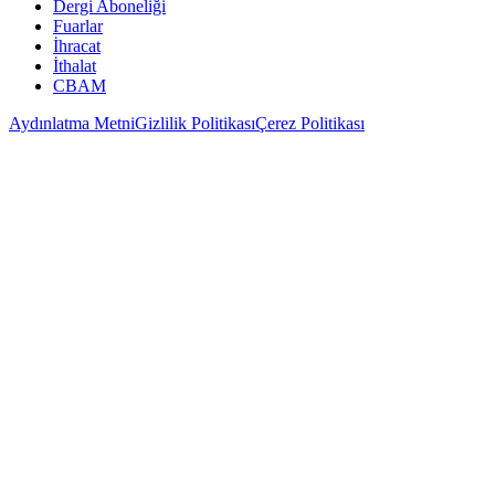
Dergi Aboneliği
Fuarlar
İhracat
İthalat
CBAM
Aydınlatma Metni
Gizlilik Politikası
Çerez Politikası