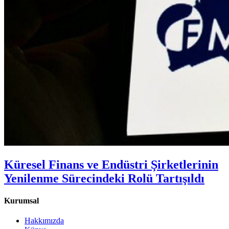
Küresel Finans ve Endüstri Şirketlerinin
Yenilenme Sürecindeki Rolü Tartışıldı
Kurumsal
Hakkımızda