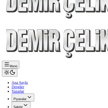
Menü
Ana Sayfa
Dergiler
Yazarlar
Piyasalar
Sektör