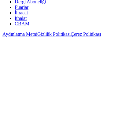
Dergi Aboneliği
Fuarlar
İhracat
İthalat
CBAM
Aydınlatma Metni
Gizlilik Politikası
Çerez Politikası