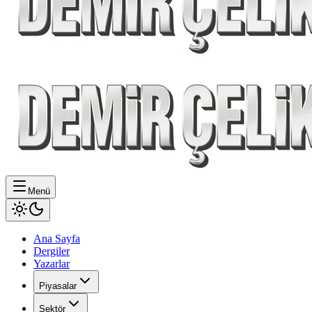
Menü
Ana Sayfa
Dergiler
Yazarlar
Piyasalar
Sektör