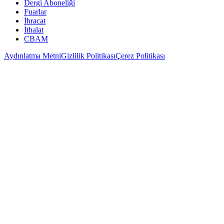
Dergi Aboneliği
Fuarlar
İhracat
İthalat
CBAM
Aydınlatma Metni
Gizlilik Politikası
Çerez Politikası