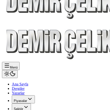
Menü
Ana Sayfa
Dergiler
Yazarlar
Piyasalar
Sektör