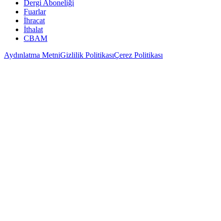
Dergi Aboneliği
Fuarlar
İhracat
İthalat
CBAM
Aydınlatma Metni
Gizlilik Politikası
Çerez Politikası