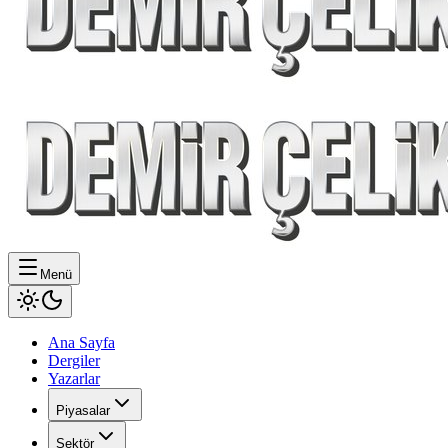
Menü
Ana Sayfa
Dergiler
Yazarlar
Piyasalar
Sektör