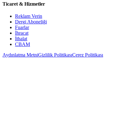
Ticaret & Hizmetler
Reklam Verin
Dergi Aboneliği
Fuarlar
İhracat
İthalat
CBAM
Aydınlatma Metni
Gizlilik Politikası
Çerez Politikası