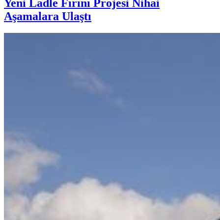
Yeni Ladle Fırını Projesi Nihai
Aşamalara Ulaştı