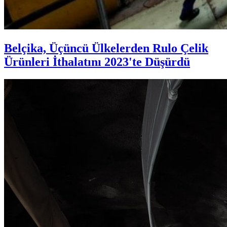
Belçika, Üçüncü Ülkelerden Rulo Çelik
Ürünleri İthalatını 2023'te Düşürdü