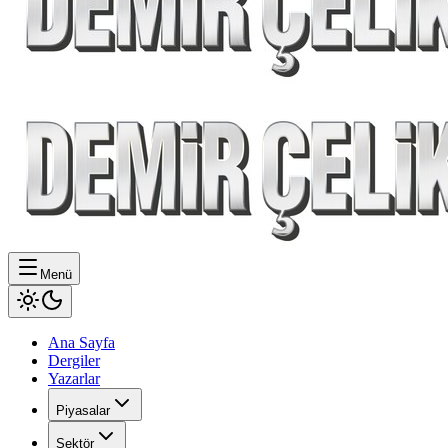
Menü
Ana Sayfa
Dergiler
Yazarlar
Piyasalar
Sektör