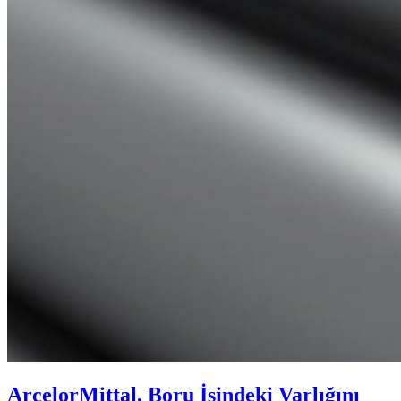
ArcelorMittal, Boru İşindeki Varlığını