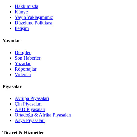
Hakkımızda
Künye
Yayın Yaklaşımımız
Düzeltme Politikası
İletişim
Yayınlar
Dergiler
Son Haberler
Yazarlar
Röportajlar
Videolar
Piyasalar
Avrupa Piyasaları
Çin Piyasaları
ABD Piyasaları
Ortadoğu & Afrika Piyasaları
Asya Piyasaları
Ticaret & Hizmetler