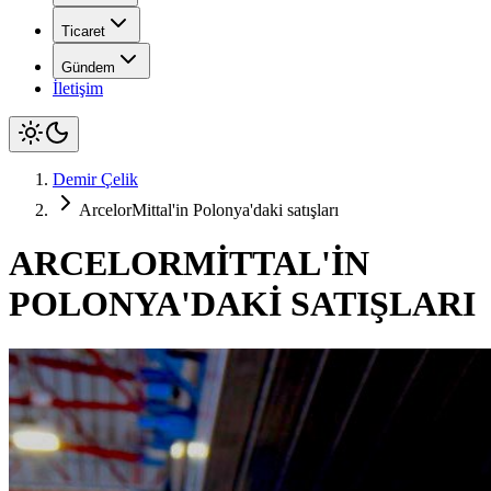
Ticaret
Gündem
İletişim
Demir Çelik
ArcelorMittal'in Polonya'daki satışları
ARCELORMİTTAL'İN
POLONYA'DAKİ SATIŞLARI