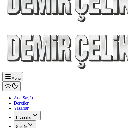
Menü
Ana Sayfa
Dergiler
Yazarlar
Piyasalar
Sektör