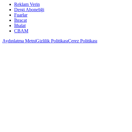
Reklam Verin
Dergi Aboneliği
Fuarlar
İhracat
İthalat
CBAM
Aydınlatma Metni
Gizlilik Politikası
Çerez Politikası