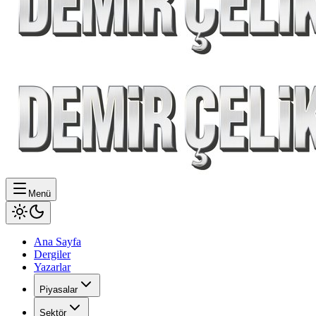
Menü
Ana Sayfa
Dergiler
Yazarlar
Piyasalar
Sektör