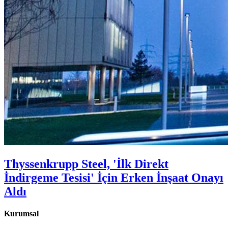
Thyssenkrupp Steel, 'İlk Direkt
İndirgeme Tesisi' İçin Erken İnşaat Onayı
Aldı
Kurumsal