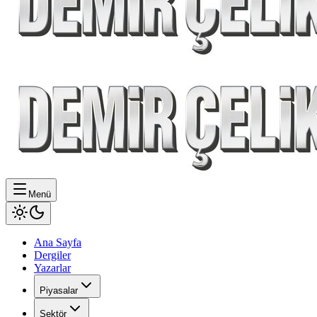
Menü
Ana Sayfa
Dergiler
Yazarlar
Piyasalar
Sektör