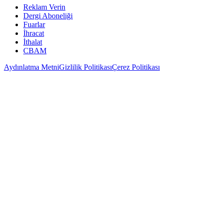
Reklam Verin
Dergi Aboneliği
Fuarlar
İhracat
İthalat
CBAM
Aydınlatma Metni
Gizlilik Politikası
Çerez Politikası