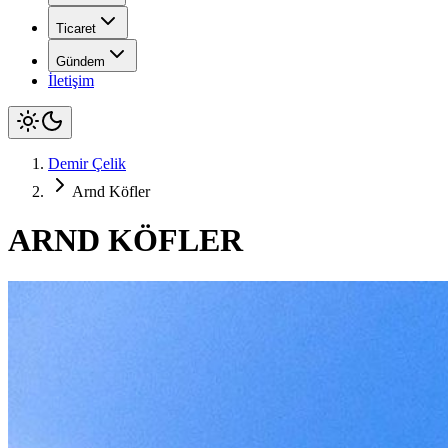
Ticaret
Gündem
İletişim
Demir Çelik
Arnd Köfler
ARND KÖFLER