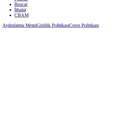
İhracat
İthalat
CBAM
Aydınlatma Metni
Gizlilik Politikası
Çerez Politikası