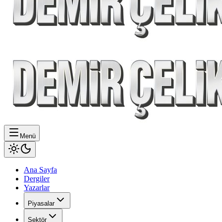
Menü
Ana Sayfa
Dergiler
Yazarlar
Piyasalar
Sektör