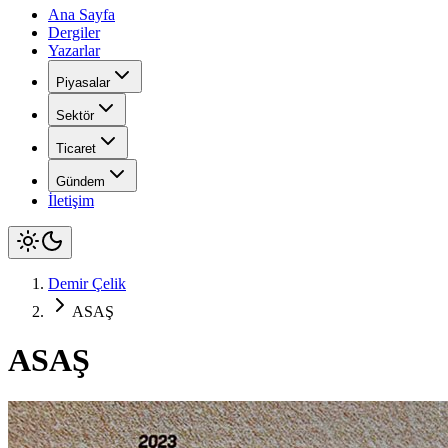
Ana Sayfa
Dergiler
Yazarlar
Piyasalar
Sektör
Ticaret
Gündem
İletişim
Demir Çelik
ASAŞ
ASAŞ