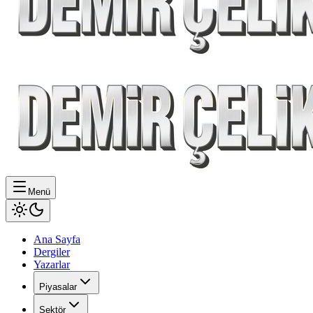
Menü
Ana Sayfa
Dergiler
Yazarlar
Piyasalar
Sektör