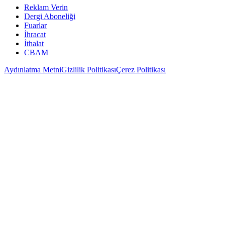
Reklam Verin
Dergi Aboneliği
Fuarlar
İhracat
İthalat
CBAM
Aydınlatma Metni
Gizlilik Politikası
Çerez Politikası