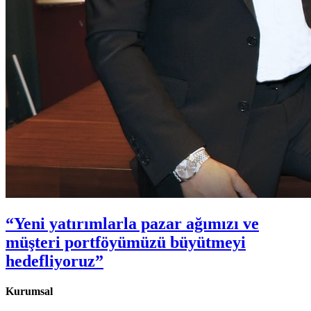
“Yeni yatırımlarla pazar ağımızı ve
müşteri portföyümüzü büyütmeyi
hedefliyoruz”
Kurumsal